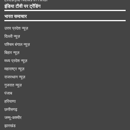
शुभ रंग- पीला
इंडिया टीवी पर ट्रेंडिंग
शुभ अंक- 1
भारत समाचार
उत्तर प्रदेश न्यूज़
(आचार्य इंदु प्रकाश देश के जाने-माने ज्योतिषी हैं, जिन्हें वास्तु,
दिल्ली न्यूज़
सामुद्रिक शास्त्र और ज्योतिष शास्त्र का लंबा अनुभव है।
पश्चिम बंगाल न्यूज़
इंडिया टीवी पर आप इन्हें हर सुबह 7.30 बजे भविष्यवाणी में
बिहार न्यूज़
देखते हैं।)
मध्य प्रदेश न्यूज़
महाराष्ट्र न्यूज़
Advertisement
राजस्थान न्यूज़
गुजरात न्यूज़
पंजाब
हरियाणा
छत्तीसगढ़
जम्मू-कश्मीर
झारखंड