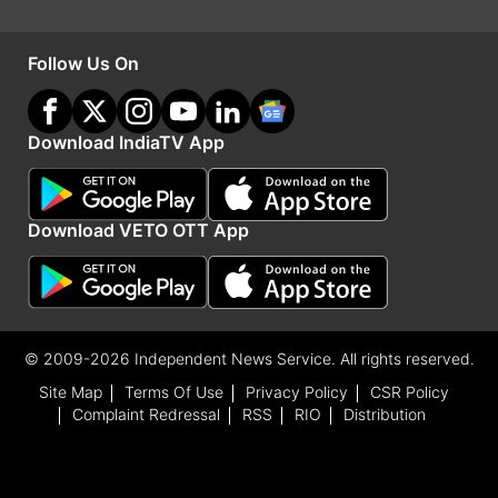
Follow Us On
Download IndiaTV App
ये भी पढ़ें-
Chanakya Niti: सफल लीडर बनने के लिए 3 गुणों का
Download VETO OTT App
होना है सबसे जरूरी, तभी दुनिया मानेगी आपका लोहा
Astrology: अंगारों पर चलने का दम रखते हैं 4 राशियों के
लोग, इनका साहस दिलाता है इन्हें बड़ी उपलब्धि
© 2009-2026 Independent News Service. All rights reserved.
Site Map
Terms Of Use
Privacy Policy
CSR Policy
Advertisement
Complaint Redressal
RSS
RIO
Distribution