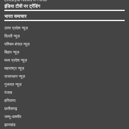
जब टीम का स्कोर केवल 31 रन था, तभी दो विकेट बांग्लादेश
इंडिया टीवी पर ट्रेंडिंग
के चले गए थे। हालांकि फिर मोमिनुल हक और कप्तान नजमुल
भारत समाचार
हुसैन शांतो कमान संभाली और टीम को स्कोर 100 के पार
उत्तर प्रदेश न्यूज़
तक ले जाने में कामयाबी हासिल की।
दिल्ली न्यूज़
पश्चिम बंगाल न्यूज़
Advertisement
बिहार न्यूज़
मध्य प्रदेश न्यूज़
महाराष्ट्र न्यूज़
राजस्थान न्यूज़
गुजरात न्यूज़
पंजाब
हरियाणा
छत्तीसगढ़
जम्मू-कश्मीर
झारखंड