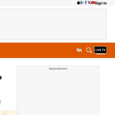
Sign in
क
A
Advertisement
?
।