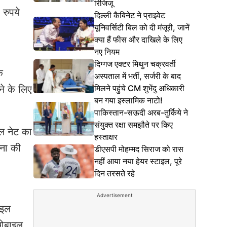
रिजिजू
 रुपये
दिल्ली कैबिनेट ने प्राइवेट
यूनिवर्सिटी बिल को दी मंजूरी, जानें
क्या हैं फीस और दाखिले के लिए
नए नियम
दिग्गज एक्टर मिथुन चक्रवर्ती
े
अस्पताल में भर्ती, सर्जरी के बाद
मिलने पहुंचे CM शुभेंदु अधिकारी
ने के लिए
बन गया इस्लामिक नाटो!
पाकिस्तान-सऊदी अरब-तुर्किये ने
संयुक्त रक्षा समझौते पर किए
इल नेट का
हस्ताक्षर
पना की
डीएसपी मोहम्मद सिराज को रास
नहीं आया नया हेयर स्टाइल, पूरे
दिन तरसते रहे
Advertisement
ाइल
मोबाइल