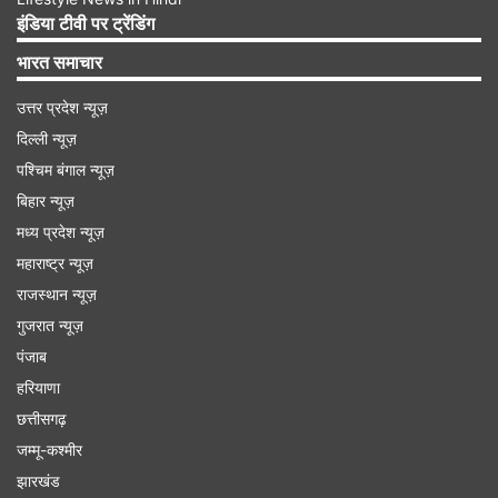
इंडिया टीवी पर ट्रेंडिंग
ओटीटी ऐप्स की बात करें तो आपको Sony LIV, ZEE5,
भारत समाचार
Liongate Play, Discovery+, Sun NXT,
Kanchha Lannka, Planet Marathi, Chaupal और
उत्तर प्रदेश न्यूज़
जियो टीवी का फ्री सब्सक्रिप्शन मिल जाता है।
दिल्ली न्यूज़
पश्चिम बंगाल न्यूज़
बिहार न्यूज़
Advertisement
मध्य प्रदेश न्यूज़
महाराष्ट्र न्यूज़
राजस्थान न्यूज़
गुजरात न्यूज़
पंजाब
हरियाणा
छत्तीसगढ़
जम्मू-कश्मीर
झारखंड