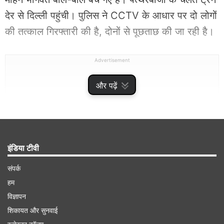
देर से दिल्ली पहुंची। पुलिस ने CCTV के आधार पर दो लोगों
की तत्काल गिरफ्तारी की है, दोनों से पूछताछ की जा रही है।
Advertisement
और पढ़ें
इंडिया टीवी
संपर्क
हम
विज्ञापन
AC कोच की खिड़की का आउटर शीशा टूटा
शिकायत और सुनवाई