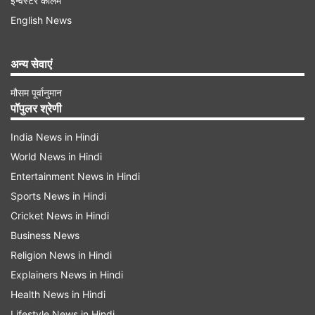
इन्वेस्टर कॉलम
यह घटना गुरुवार शाम इटावा टूंडला रेल खंड पर हुई। गाड़ी
English News
संख्या 12003 लखनऊ से नई दिल्ली जा रही थी।
शाम करीब 7:45 बजे फिरोजाबाद-मक्खनपुर के बीच में ट्रेन
अन्य सेवाएं
के एसी कोच पर किसी अज्ञात व्यक्ति ने पत्थर फेंका। पत्थर
E1 कोच में सीट संख्या 53-54 के पास लगा जिससे खिड़की
मौसम पूर्वानुमान
पॉपुलर श्रेणी
का बाहरी शीशा टूट गया। सूचना मिलने पर पुलिस अधीक्षक
आदित्य लागहें, पुलिस अधीक्षक (रेलवे) अनिल झा, पुलिस
India News in Hindi
World News in Hindi
अधीक्षक (नगर) रवि शंकर प्रसाद और RPF के अधिकारी
Entertainment News in Hindi
मौके पर पहुंचे। उन्होंने आसपास के सीसीटीवी फुटेज खंगाले।
Sports News in Hindi
Cricket News in Hindi
Business News
Religion News in Hindi
Explainers News in Hindi
Health News in Hindi
Lifestyle News in Hindi