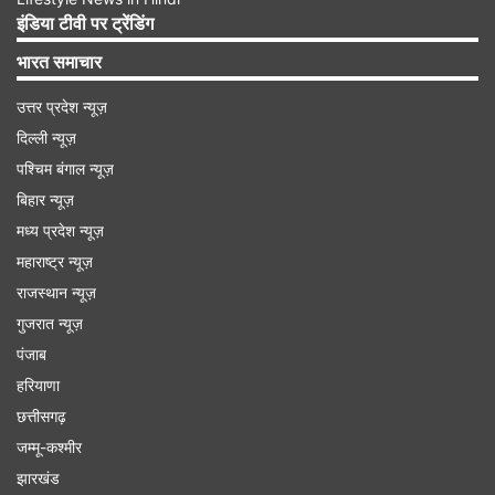
इंडिया टीवी पर ट्रेंडिंग
भारत समाचार
उत्तर प्रदेश न्यूज़
IMAGE SOURCE : REPORTER INPUT
दिल्ली न्यूज़
E1 कोच में सवार थे मोहन भागवत।
पश्चिम बंगाल न्यूज़
बिहार न्यूज़
Advertisement
मध्य प्रदेश न्यूज़
महाराष्ट्र न्यूज़
राजस्थान न्यूज़
गुजरात न्यूज़
पंजाब
हरियाणा
छत्तीसगढ़
जम्मू-कश्मीर
झारखंड