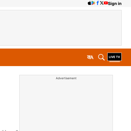
Sign in
क
A
Advertisement