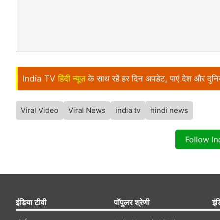
India TV
हिंदी न्यूज़
के साथ रहें हर दिन अपडेट, पाएं देश और दु
Viral Video
Viral News
india tv
hindi news
Follow I
इंडिया टीवी
पॉपुलर श्रेणी
इंड