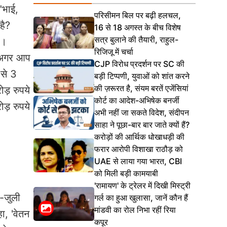
"भाई,
परिसीमन बिल पर बढ़ी हलचल,
है?
16 से 18 अगस्त के बीच विशेष
सत्र बुलाने की तैयारी, राहुल-
ै।
रिजिजू में चर्चा
, अगर आप
CJP विरोध प्रदर्शन पर SC की
 से 3
बड़ी टिप्पणी, युवाओं को शांत करने
की ज़रूरत है, संयम बरतें एजेंसियां
ोड़ रुपये
कोर्ट का आदेश-अभिषेक बनर्जी
ोड़ रुपये
अभी नहीं जा सकते विदेश, संदीपन
साहा ने पूछा-बार बार जाते क्यों हैं?
करोड़ों की आर्थिक धोखाधड़ी की
फरार आरोपी विशाखा राठौड़ को
UAE से लाया गया भारत, CBI
को मिली बड़ी कामयाबी
'रामायण' के ट्रेलर में दिखी मिस्ट्री
ी-जुली
गर्ल का हुआ खुलासा, जानें कौन हैं
मांडवी का रोल निभा रहीं रिया
ा, 'वेतन
कपूर