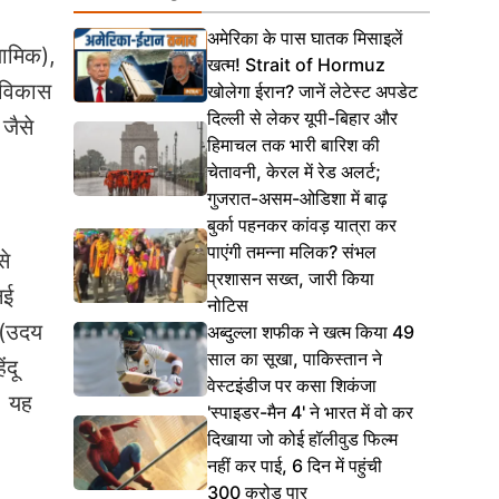
अमेरिका के पास घातक मिसाइलें
लामिक),
खत्म! Strait of Hormuz
े विकास
खोलेगा ईरान? जानें लेटेस्ट अपडेट
दिल्ली से लेकर यूपी-बिहार और
 जैसे
हिमाचल तक भारी बारिश की
चेतावनी, केरल में रेड अलर्ट;
गुजरात-असम-ओडिशा में बाढ़
बुर्का पहनकर कांवड़ यात्रा कर
पाएंगी तमन्ना मलिक? संभल
से
प्रशासन सख्त, जारी किया
नई
नोटिस
 (उदय
अब्दुल्ला शफीक ने खत्म किया 49
साल का सूखा, पाकिस्तान ने
ंदू
वेस्टइंडीज पर कसा शिकंजा
म। यह
'स्पाइडर-मैन 4' ने भारत में वो कर
दिखाया जो कोई हॉलीवुड फिल्म
नहीं कर पाई, 6 दिन में पहुंची
300 करोड़ पार