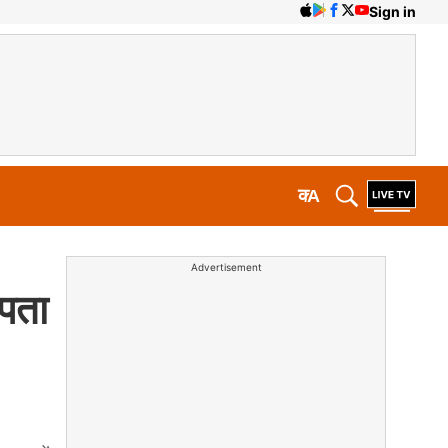
Sign in
क
A
Advertisement
 पता