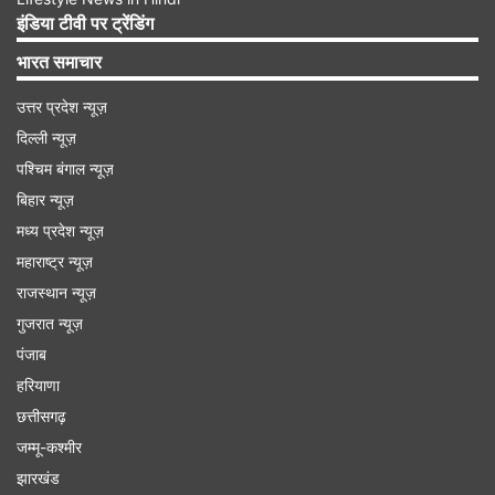
स्क्रिप्टेड नहीं है तो फिर इनकी आशिकी इनका ऊपर का
इंडिया टीवी पर ट्रेंडिंग
टिकट कटवा सकती थी। ऐसी बेवकूफी से इंसान को हमेशा
भारत समाचार
बचना चाहिए।
उत्तर प्रदेश न्यूज़
दिल्ली न्यूज़
यहां देखें वायरल वीडियो
पश्चिम बंगाल न्यूज़
बिहार न्यूज़
मध्य प्रदेश न्यूज़
महाराष्ट्र न्यूज़
राजस्थान न्यूज़
Advertisement
गुजरात न्यूज़
पंजाब
हरियाणा
छत्तीसगढ़
जम्मू-कश्मीर
झारखंड