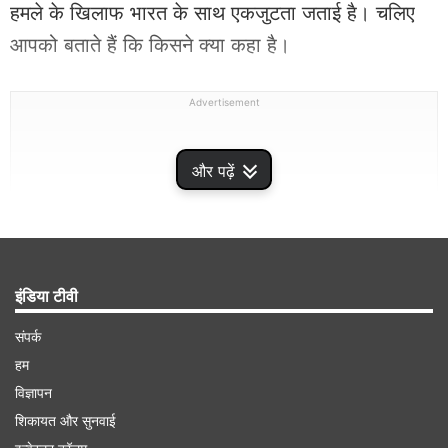
हमले के खिलाफ भारत के साथ एकजुटता जताई है। चलिए
आपको बताते हैं कि किसने क्या कहा है।
Advertisement
और पढ़ें
इंडिया टीवी
संपर्क
हम
विज्ञापन
'भारत के साथ है अमेरिका'
शिकायत और सुनवाई
अमेरिका के राष्ट्रपति डोनाल्ड ट्रंप नें आतंकी हमले के बाद