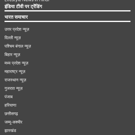
दोषियों को सजा मिलनी चाहिए। पुतिन ने आतंकवाद के
इंडिया टीवी पर ट्रेंडिंग
खिलाफ लड़ाई में भारत के सहयोग की बात दोहराई है।
भारत समाचार
उत्तर प्रदेश न्यूज़
Advertisement
दिल्ली न्यूज़
पश्चिम बंगाल न्यूज़
बिहार न्यूज़
मध्य प्रदेश न्यूज़
महाराष्ट्र न्यूज़
राजस्थान न्यूज़
गुजरात न्यूज़
पंजाब
हरियाणा
छत्तीसगढ़
जम्मू-कश्मीर
भारत के साथ है इजरायल
झारखंड