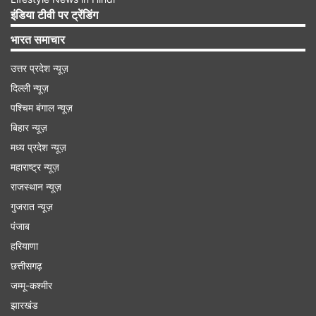
इंडिया टीवी पर ट्रेंडिंग
आखिरकार कर ली शादी 31.05.2022, माई डे।"
भारत समाचार
उत्तर प्रदेश न्यूज़
Advertisement
दिल्ली न्यूज़
पश्चिम बंगाल न्यूज़
बिहार न्यूज़
मध्य प्रदेश न्यूज़
महाराष्ट्र न्यूज़
राजस्थान न्यूज़
गुजरात न्यूज़
पंजाब
हरियाणा
छत्तीसगढ़
जम्मू-कश्मीर
करण वी ग्रोवर की पत्नी पॉपी, जो वेब सीरीज 'ब्रोकन बट
झारखंड