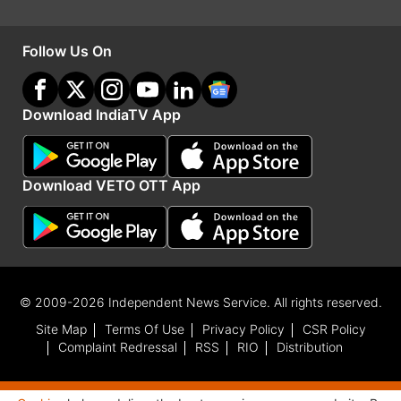
ब्यूटीफुल' में दिखाई दी थी। इसके अलावा उन्होंने कुछ पंजाबी
फिल्मों में भी अभिनय किया है।
Follow Us On
Download IndiaTV App
दोनों की पहली मुलाकात एक कार पार्किंग एरिया में हुई और
उन्होंने जल्द ही डेटिंग शुरू कर दी। जैसे ही करण वी ग्रोवर ने
Download VETO OTT App
शादी की तस्वीरें सोशल मीडिया पर शेयर की तो इंडस्ट्री के
सभी सितारों ने उनको बधाई और शुभकामनाएं देना शुरू कर
दिया।
© 2009-2026 Independent News Service. All rights reserved.
Site Map
Terms Of Use
Privacy Policy
CSR Policy
Complaint Redressal
RSS
RIO
Distribution
इनपुट- आईएएनएस