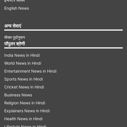
इन्वेस्टर कॉलम
पहलवानी की आती है, तो भैंस का दूध लोगों की पहली पसंद
English News
होता है। पंजाब भारत के उन राज्यों में है जहां प्रति व्यक्ति दूध
की उपलब्धता सबसे अधिक है, और वहां की मुर्रा नस्ल की भैंसें
अन्य सेवाएं
अपने उच्च गुणवत्ता वाले दूध के लिए दुनिया भर में प्रसिद्ध हैं।
मौसम पूर्वानुमान
पॉपुलर श्रेणी
Advertisement
India News in Hindi
World News in Hindi
Entertainment News in Hindi
Sports News in Hindi
Cricket News in Hindi
Business News
Religion News in Hindi
Explainers News in Hindi
Health News in Hindi
Lifestyle News in Hindi