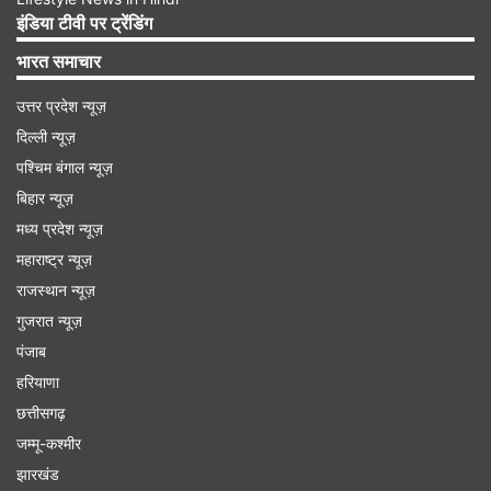
इंडिया टीवी पर ट्रेंडिंग
भारत समाचार
उत्तर प्रदेश न्यूज़
दिल्ली न्यूज़
पश्चिम बंगाल न्यूज़
बिहार न्यूज़
मध्य प्रदेश न्यूज़
महाराष्ट्र न्यूज़
राजस्थान न्यूज़
गुजरात न्यूज़
कालमेघ-
खून में जमा हो रखे आम को साफ करने में ये जड़ी
पंजाब
बूटी असरदार है। इससे लिवर की अग्नि को मजबूत करने में
हरियाणा
मदद मिलती है और लिवर अपना काम बेहतर कर पाता है।
छत्तीसगढ़
जम्मू-कश्मीर
भूमि आंवला-
लिवर के मरीज के लिए आंवला बहुत फायदेमंद है,
झारखंड