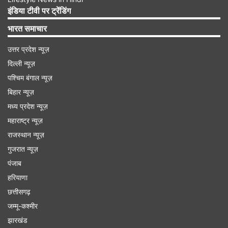
इंडिया टीवी पर ट्रेंडिंग
लंबाई:
यह कॉरिडोर लगभग 20 किलोमीटर लंबा होगा।
भारत समाचार
Advertisement
उत्तर प्रदेश न्यूज़
दिल्ली न्यूज़
पश्चिम बंगाल न्यूज़
बिहार न्यूज़
मध्य प्रदेश न्यूज़
महाराष्ट्र न्यूज़
राजस्थान न्यूज़
गुजरात न्यूज़
पंजाब
हरियाणा
छत्तीसगढ़
मार्ग:
यह फ्लाईओवर दक्षिण दिल्ली स्थित AIIMS (अखिल
जम्मू-कश्मीर
झारखंड
भारतीय आयुर्विज्ञान संस्थान) से शुरू होकर गुरुग्राम-