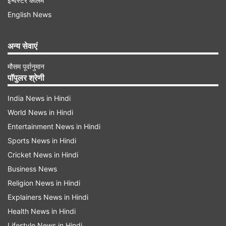
इन्वेस्टर कॉलम
English News
अन्य सेवाएं
मौसम पूर्वानुमान
पॉपुलर श्रेणी
India News in Hindi
World News in Hindi
भारतीय राष्ट्रीय राजमार्ग प्राधिकरण ने इस परियोजना के
Entertainment News in Hindi
लिए विस्तृत परियोजना रिपोर्ट (डीपीआर) तैयार करने की
Sports News in Hindi
प्रक्रिया शुरू कर दी है। मौजूदा समय में यह अपने मुख्य
Cricket News in Hindi
चरण में है। यह परियोजना दिल्ली और गुरुग्राम में यातायात
Business News
की भीड़ को कम करने के लिए सरकार की योजना का एक
Religion News in Hindi
महत्वपूर्ण हिस्सा है।
Explainers News in Hindi
Health News in Hindi
दिल्ली-गुरुग्राम एलिवेटेड कॉरिडोर की खासियत
Lifestyle News in Hindi