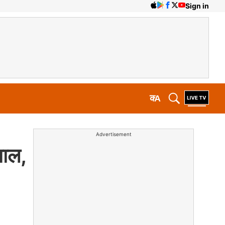
Sign in
क
A
Advertisement
माल,