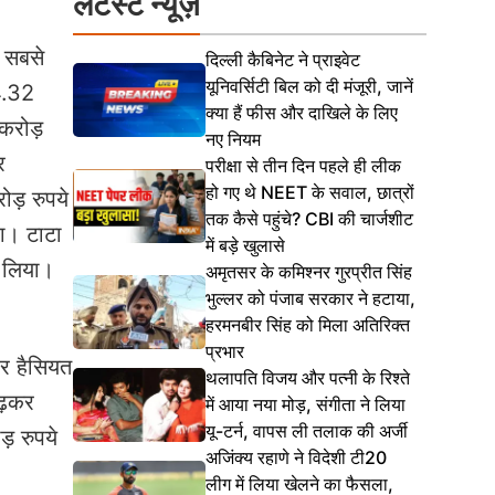
लेटेस्ट न्यूज़
ो सबसे
दिल्ली कैबिनेट ने प्राइवेट
यूनिवर्सिटी बिल को दी मंजूरी, जानें
4.32
क्या हैं फीस और दाखिले के लिए
करोड़
नए नियम
र
परीक्षा से तीन दिन पहले ही लीक
हो गए थे NEET के सवाल, छात्रों
ड़ रुपये
तक कैसे पहुंचे? CBI की चार्जशीट
ा। टाटा
में बड़े खुलासे
ू लिया।
अमृतसर के कमिश्नर गुरप्रीत सिंह
भुल्लर को पंजाब सरकार ने हटाया,
हरमनबीर सिंह को मिला अतिरिक्त
प्रभार
र हैसियत
थलापति विजय और पत्नी के रिश्ते
ढ़कर
में आया नया मोड़, संगीता ने लिया
यू-टर्न, वापस ली तलाक की अर्जी
़ रुपये
अजिंक्य रहाणे ने विदेशी टी20
लीग में लिया खेलने का फैसला,