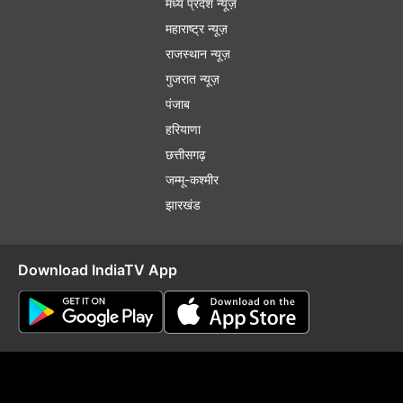
मध्य प्रदेश न्यूज़
महाराष्ट्र न्यूज़
राजस्थान न्यूज़
गुजरात न्यूज़
पंजाब
हरियाणा
छत्तीसगढ़
जम्मू-कश्मीर
झारखंड
Download IndiaTV App