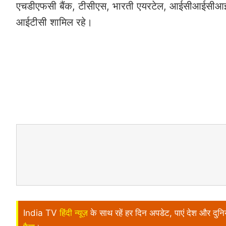
एचडीएफसी बैंक, टीसीएस, भारती एयरटेल, आईसीआईसीआई बै
आईटीसी शामिल रहे।
India TV
हिंदी न्यूज़
के साथ रहें हर दिन अपडेट, पाएं देश और दु