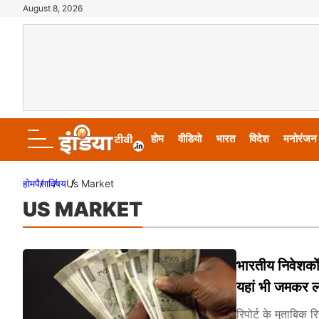
August 8, 2026
होम
वीडियो
भारत
विदेश
मनोरंजन
होम
पैसा
विषय
Us Market
US MARKET
भारतीय निवेशकों
यहां भी जमकर लग
रिपोर्ट के मुताबिक