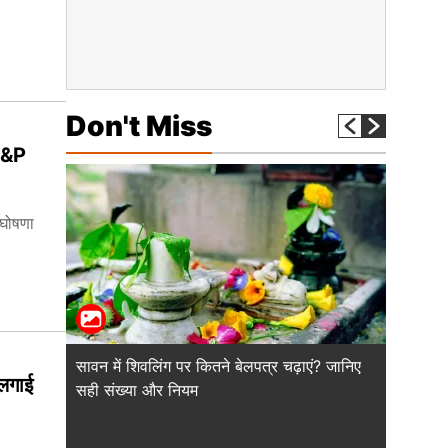
Don't Miss
 S&P
 घोषणा
सावन में शिवलिंग पर कितने बेलपत्र चढ़ाएं? जानिए
सावन सोम
 लगाई
सही संख्या और नियम
सही नियम