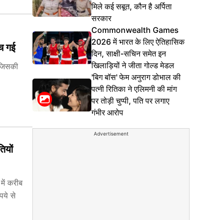
मिले कई सबूत, कौन है अर्पिता
सरकार
Commonwealth Games
2026 में भारत के लिए ऐतिहासिक
मच गई
दिन, साक्षी-सचिन समेत इन
खिलाड़ियों ने जीता गोल्ड मेडल
 जिसकी
'बिग बॉस' फेम अनुराग डोभाल की
पत्नी रितिका ने एलिमनी की मांग
पर तोड़ी चुप्पी, पति पर लगाए
गंभीर आरोप
Advertisement
ियों
में करीब
ये से