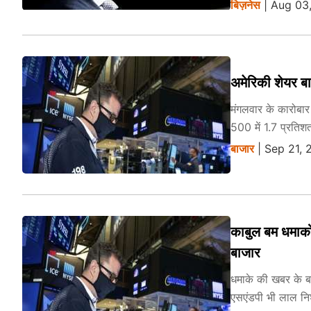
बिज़नेस
| Aug 03
अमेरिकी शेयर बा
मंगलवार के कारोबार
500 में 1.7 प्रतिश
बाजार
| Sep 21, 
काबुल बम धमाकों
बाजार
धमाके की खबर के बा
एसएंडपी भी लाल निश