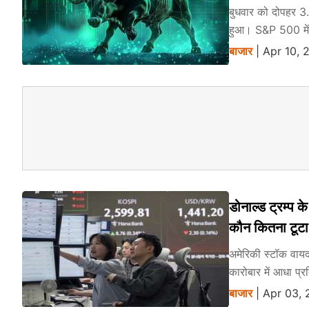
बुधवार को दोपहर
हुआ। S&P 500 में 
बाजार
| Apr 10, 
डोनाल्ड ट्रम्प क
कौन कितना टूटा
अमेरिकी स्टॉक वायद
कारोबार में आधा प्
बाजार
| Apr 03, 