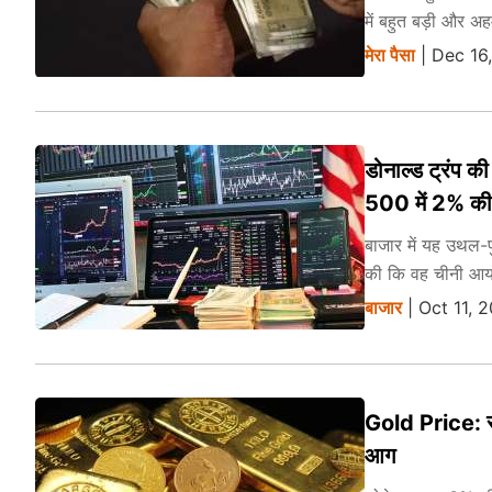
में बहुत बड़ी और अ
मेरा पैसा
| Dec 16
डोनाल्ड ट्रंप क
500 में 2% की 
बाजार में यह उथल-प
की कि वह चीनी आयातों
बाजार
| Oct 11, 
Gold Price: सोन
आग