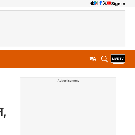
Sign in
क
A
Advertisement
स,