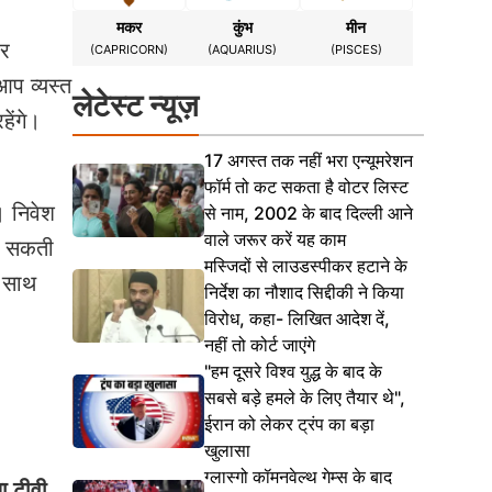
मकर
कुंभ
मीन
पर
(CAPRICORN)
(AQUARIUS)
(PISCES)
प व्यस्त
लेटेस्ट न्यूज़
ेंगे।
17 अगस्त तक नहीं भरा एन्यूमरेशन
फॉर्म तो कट सकता है वोटर लिस्ट
। निवेश
से नाम, 2002 के बाद दिल्ली आने
वाले जरूर करें यह काम
ो सकती
मस्जिदों से लाउडस्पीकर हटाने के
े साथ
निर्देश का नौशाद सिद्दीकी ने किया
विरोध, कहा- लिखित आदेश दें,
नहीं तो कोर्ट जाएंगे
"हम दूसरे विश्व युद्ध के बाद के
सबसे बड़े हमले के लिए तैयार थे",
ईरान को लेकर ट्रंप का बड़ा
खुलासा
ग्लास्गो कॉमनवेल्थ गेम्स के बाद
या टीवी