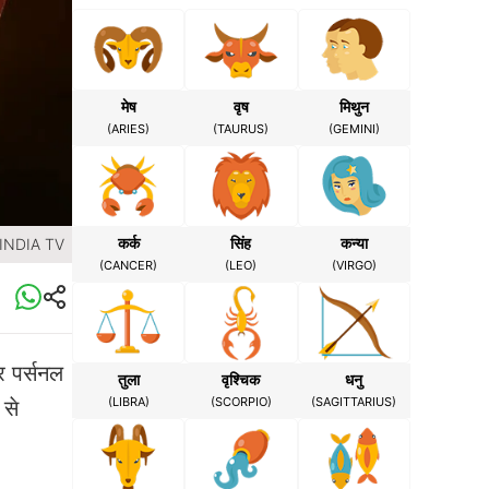
मेष
वृष
मिथुन
(ARIES)
(TAURUS)
(GEMINI)
कर्क
सिंह
कन्या
 INDIA TV
(CANCER)
(LEO)
(VIRGO)
 पर्सनल
तुला
वृश्चिक
धनु
(LIBRA)
(SCORPIO)
(SAGITTARIUS)
 से