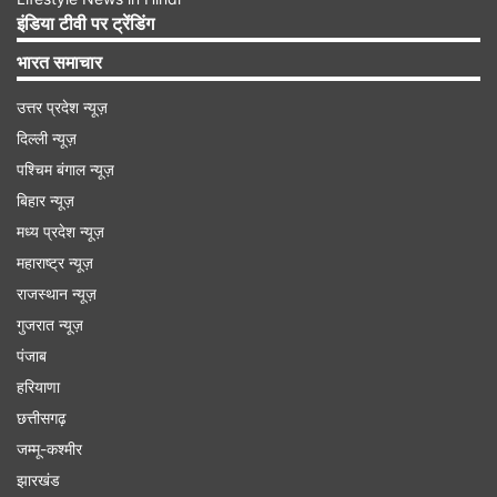
इंडिया टीवी पर ट्रेंडिंग
Advertisement
भारत समाचार
उत्तर प्रदेश न्यूज़
दिल्ली न्यूज़
पश्चिम बंगाल न्यूज़
बिहार न्यूज़
मध्य प्रदेश न्यूज़
महाराष्ट्र न्यूज़
राजस्थान न्यूज़
गुजरात न्यूज़
पंजाब
वस्त्रों का दान
हरियाणा
छत्तीसगढ़
अक्षय तृतीया पर आप वस्त्रों का दान भी जरूरतमंद लोगों को
जम्मू-कश्मीर
कर सकते हैं। खासकर लाल और पीले रंग के वस्त्र इस दिन
झारखंड