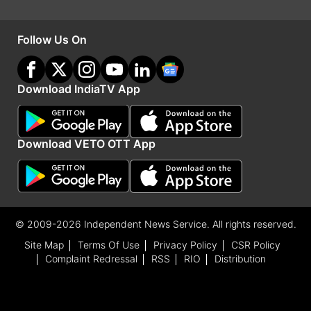
Follow Us On
Download IndiaTV App
Download VETO OTT App
कन्या राशि:
शुक्र का गोचर कन्या राशि के जातकों के
लिए लाभदायक रहेगा। अटका हुआ धन वापस मिल
सकता है। नया वाहन या मकान खरीदने के प्रबल योग
हैं। कार्यक्षेत्र में आपकी तारीफ होगी। कोई बड़ा
© 2009-2026 Independent News Service. All rights reserved.
अवसर मिल सकता है। बिजनेस में कोई बड़ी डील
Site Map
Terms Of Use
Privacy Policy
CSR Policy
Complaint Redressal
RSS
RIO
Distribution
फाइनल हो सकती है, जिससे भविष्य में बड़ा मुनाफा
मिलेगा।