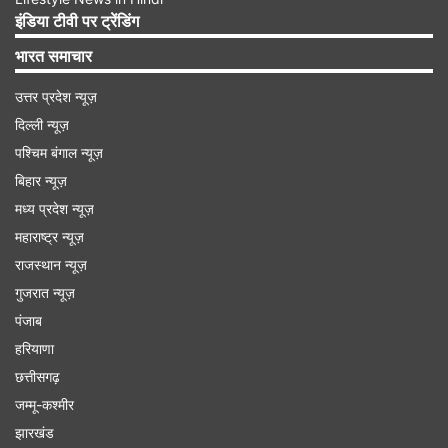
Advertisement
इंडिया टीवी पर ट्रेंडिंग
भारत समाचार
उत्तर प्रदेश न्यूज़
दिल्ली न्यूज़
पश्चिम बंगाल न्यूज़
बिहार न्यूज़
मध्य प्रदेश न्यूज़
महाराष्ट्र न्यूज़
राजस्थान न्यूज़
गुजरात न्यूज़
ओलंपिक में कब मैच खेले जाएंगे?
पंजाब
हरियाणा
लॉस एंजिलिस में 14 जुलाई से 30 जुलाई 2028 तक
छत्तीसगढ़
ओलंपिक के मुकाबले खेले जाएंगे। इसका मतलब साफ है
जम्मू-कश्मीर
कि इस दौरान ही क्रिकेट के मुकाबले में भी खेले जाएंगे।
झारखंड