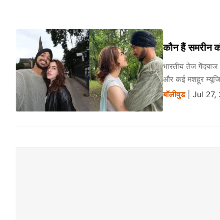
कौन हैं समरीन क
भारतीय तेज गेंदबाज
और कई मशहूर म्यूज
बॉलीवुड
| Jul 27,