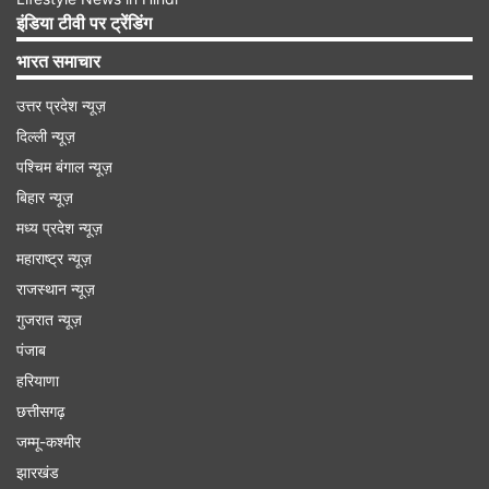
की अवैध संपत्तियां और ठिकाने हैं। उनकी इस लिस्ट में
इंडिया टीवी पर ट्रेंडिंग
अभिषेक बनर्जी का नाम भी शामिल है। शुभेंदु का दावा है
भारत समाचार
कि उनके पास कुल 24 संपत्तियां हैं जो जांच के दायरे में हैं।
उत्तर प्रदेश न्यूज़
दिल्ली न्यूज़
Advertisement
पश्चिम बंगाल न्यूज़
बिहार न्यूज़
मध्य प्रदेश न्यूज़
महाराष्ट्र न्यूज़
राजस्थान न्यूज़
गुजरात न्यूज़
पंजाब
हरियाणा
छत्तीसगढ़
जम्मू-कश्मीर
झारखंड
आरजी कर रेप केस को लेकर भी बड़ा फैसला