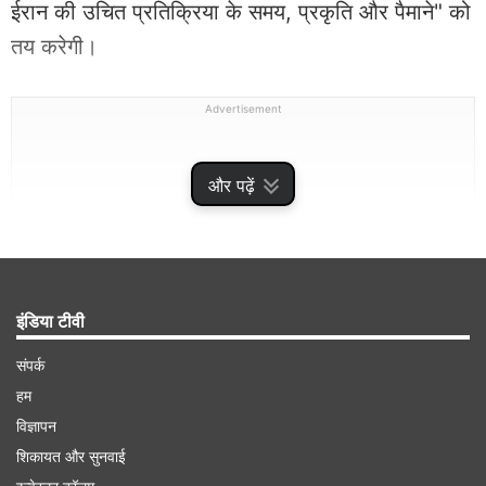
ईरान की उचित प्रतिक्रिया के समय, प्रकृति और पैमाने" को
तय करेगी।
Advertisement
और पढ़ें
इंडिया टीवी
संपर्क
हम
विज्ञापन
अब ईरानी सेना तय करेगी-कैसे जवाब देना है
शिकायत और सुनवाई