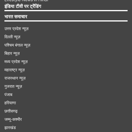
इंडिया टीवी पर ट्रेंडिंग
भारत समाचार
उत्तर प्रदेश न्यूज़
दिल्ली न्यूज़
पश्चिम बंगाल न्यूज़
बिहार न्यूज़
मध्य प्रदेश न्यूज़
अमेरिका ने अंतर्राष्ट्रीय कानून का स्पष्ट और घोर उल्लंघन
महाराष्ट्र न्यूज़
किया
राजस्थान न्यूज़
गुजरात न्यूज़
इरावानी ने इजरायल के प्रधानमंत्री बेंजामिन नेतन्याहू पर
पंजाब
अमेरिकी राष्ट्रपति डोनाल्ड ट्रंप को पश्चिम का "घटिया
हरियाणा
काम" करने और अमेरिकी विदेश नीति को हाईजैक करने में
छत्तीसगढ़
सफल होने का आरोप लगाया, जिससे संयुक्त राज्य अमेरिका
जम्मू-कश्मीर
एक और महंगे और निराधार युद्ध में फंस गया है।" उन्होंने ईरान
झारखंड