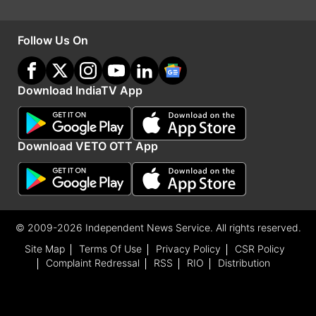
Follow Us On
5:36 PM (IST)
JUN 11, 2026
Download IndiaTV App
Posted by
Malaika Imam
अमेरिका ने मिसाइल हमले से ईरानी टैंकर को रोका
Download VETO OTT App
रिपोर्ट के अनुसार, अमेरिकी सेना का कहना है कि उसने ईरान
पर लगाई गई नाकेबंदी को तोड़ने की कोशिश कर रहे एक टैंकर
को बेअसर करने के लिए मिसाइल का इस्तेमाल किया।
© 2009-2026 Independent News Service. All rights reserved.
Site Map
Terms Of Use
Privacy Policy
CSR Policy
Complaint Redressal
RSS
RIO
Distribution
5:00 PM (IST)
JUN 11, 2026
Posted by
Malaika Imam