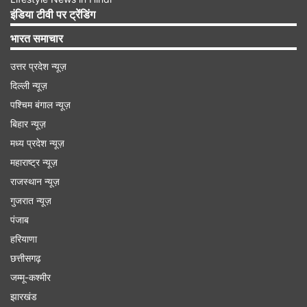
अन्य तेल बुनियादी ढांचा स्थलों पर कब्जा कर लेंगे और उनके
इंडिया टीवी पर ट्रेंडिंग
तेल एवं गैस बाजारों पर पूरी तरह से नियंत्रण कर लेंगे, जैसा
भारत समाचार
कि हमने वेनेजुएला के साथ किया है।"
उत्तर प्रदेश न्यूज़
दिल्ली न्यूज़
पश्चिम बंगाल न्यूज़
बिहार न्यूज़
5:40 PM (IST)
JUN 11, 2026
मध्य प्रदेश न्यूज़
Posted by
Malaika Imam
महाराष्ट्र न्यूज़
राजस्थान न्यूज़
रूस ने संयम बरतने की अपील की
गुजरात न्यूज़
एक-दूसरे पर किए गए हमलों के बाद रूस ने अमेरिका और ईरान
पंजाब
से शांति वार्ता फिर से शुरू करने का आह्वान किया है। हालिया
हरियाणा
हमलों के बारे में पूछे जाने पर क्रेमलिन के प्रवक्ता दिमित्री
छत्तीसगढ़
पेसकोव ने कहा, "हम इस संघर्ष में शामिल सभी पक्षों से संयम
जम्मू-कश्मीर
बरतने और बातचीत की मेज पर लौटने की अपील करते हैं।"
झारखंड