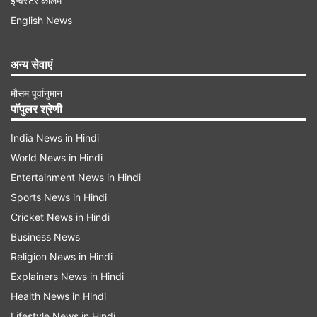
इन्वेस्टर कॉलम
युद्ध से संबंधित जानें लेटेस्ट अपडेट्स...
English News
अमेरिका का ईरान पर बड़ा हमला, धमाकों से गूंजा तेहरान, होर्मुज बंद,
अन्य सेवाएं
आगे क्या होगा?
मौसम पूर्वानुमान
AUTO REFRESH
REFRESH
पॉपुलर श्रेणी
India News in Hindi
World News in Hindi
6:21 PM (IST)
JUN 11, 2026
Entertainment News in Hindi
Posted by
Malaika Imam
Sports News in Hindi
ट्रंप की ईरान को चेतावनी- आज रात होगा 'बड़ा हमला'
Cricket News in Hindi
Business News
अमेरिकी राष्ट्रपति डोनाल्ड ट्रंप ने कहा है कि अमेरिका आज
Religion News in Hindi
रात ईरान पर 'बहुत कड़ा' हमला करेगा। ट्रंप ने यह घोषणा
Explainers News in Hindi
अपने सोशल मीडिया प्लेटफॉर्म 'ट्रुथ सोशल' पर की है।
Health News in Hindi
उन्होंने कहा, "निकट भविष्य में किसी समय, हम खार्ग द्वीप और
Lifestyle News in Hindi