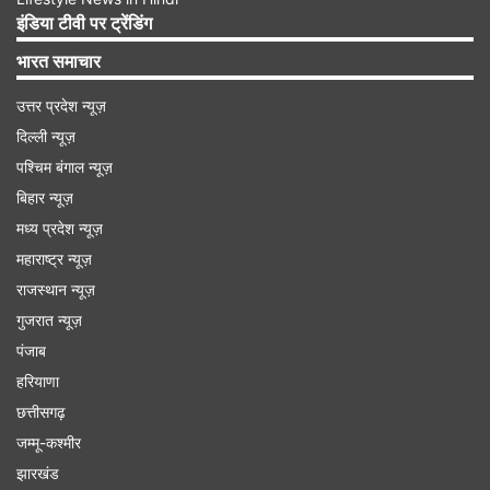
उसके साथ गाजा शहर के स्कूलों और अन्य आश्रयों में
इंडिया टीवी पर ट्रेंडिंग
पलायन के लिए पहुंचने लगे हैं। एक विस्थापित व्यक्ति ने कहा
भारत समाचार
कि सिर के ऊपर ड्रोन को मंडराते हुए निकासी आदेशों का
उत्तर प्रदेश न्यूज़
प्रसारण कर रहे थे, जो सोशल मीडिया आउटलेट्स और
दिल्ली न्यूज़
निवासियों के फोन पर भेजे गए ऑडियो और टेक्स्ट संदेशों पर
पश्चिम बंगाल न्यूज़
भी प्रसारित किए गए।
बिहार न्यूज़
मध्य प्रदेश न्यूज़
Advertisement
महाराष्ट्र न्यूज़
राजस्थान न्यूज़
गुजरात न्यूज़
पंजाब
हरियाणा
छत्तीसगढ़
जम्मू-कश्मीर
झारखंड