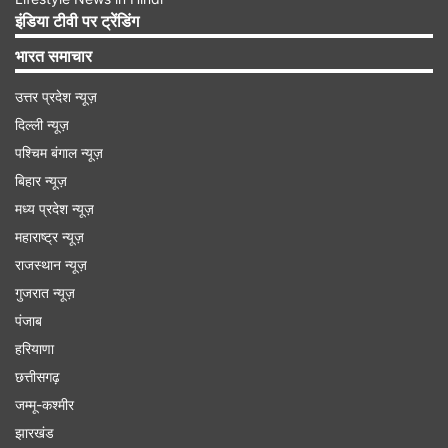
इंडिया टीवी पर ट्रेंडिंग
Advertisement
भारत समाचार
उत्तर प्रदेश न्यूज़
दिल्ली न्यूज़
पश्चिम बंगाल न्यूज़
बिहार न्यूज़
मध्य प्रदेश न्यूज़
महाराष्ट्र न्यूज़
राजस्थान न्यूज़
गुजरात न्यूज़
पंजाब
पढ़ें-
CNG को लेकर सरकार का बड़ा ऐलान, अब लोगों की
हरियाणा
मिलेगा फायदा
छत्तीसगढ़
जम्मू-कश्मीर
चालान का निपटारा तीस हजारी कोर्ट, कड़कड़नूमा, पचियाला
झारखंड