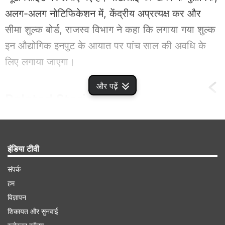
अलग-अलग नोटिफिकेशन में, केंद्रीय अप्रत्यक्ष कर और
सीमा शुल्क बोर्ड, राजस्व विभाग ने कहा कि लगाया गया शुल्क
इन औद्योगिक इनपुट के आयात पर पांच साल की अवधि के
लिए लगाया जाएगा।
और पढ़ें
Related
Stories
चीन, इंडोनेशिया व वियतनाम से आने वाले पॉलिस्‍टर
यार्न पर लग सकती है एंटी-डंपिंग ड्यूटी, DGTR ने
इंडिया टीवी
की सिफारिश
संपर्क
हम
विज्ञापन
शिकायत और सुनवाई
Advertisement