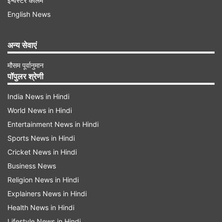
इन्वेस्टर कॉलम
English News
अन्य सेवाएं
मौसम पूर्वानुमान
पॉपुलर श्रेणी
India News in Hindi
World News in Hindi
Entertainment News in Hindi
Sports News in Hindi
कितना लगाया गया है शुल्क
Cricket News in Hindi
खबर के मुताबिक, वाणिज्य मंत्रालय की एक शाखा, व्यापार
Business News
उपचार महानिदेशालय (डीजीटीआर) की सिफारिशों के बाद
Religion News in Hindi
शुल्क लगाए गए। पीईडीए पर शुल्क 1,305.6 अमेरिकी डॉलर
Explainers News in Hindi
Health News in Hindi
से 2,017.9 अमेरिकी डॉलर प्रति टन तक होगा, जबकि चीन,
Lifestyle News in Hindi