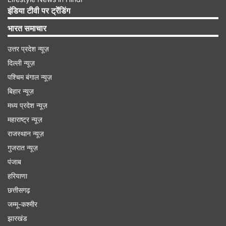
इंडिया टीवी पर ट्रेंडिंग
भारत समाचार
उत्तर प्रदेश न्यूज़
दिल्ली न्यूज़
पश्चिम बंगाल न्यूज़
बिहार न्यूज़
मध्य प्रदेश न्यूज़
नए GDP बेस ईयर का भी दिखा असर
महाराष्ट्र न्यूज़
भारत अब नई GDP सीरीज के तहत आंकड़े जारी कर रहा
राजस्थान न्यूज़
है। सरकार ने 2022-23 को नया बेस ईयर बनाया है।
गुजरात न्यूज़
इसका मकसद महामारी के बाद उपभोक्ताओं के बदले व्यवहार,
पंजाब
हरियाणा
डिजिटल अर्थव्यवस्था के विस्तार और नई आर्थिक गतिविधियों
छत्तीसगढ़
को बेहतर तरीके से शामिल करना है। नई प्रणाली से देश की
जम्मू-कश्मीर
वास्तविक आर्थिक स्थिति का अधिक सटीक आकलन संभव
झारखंड