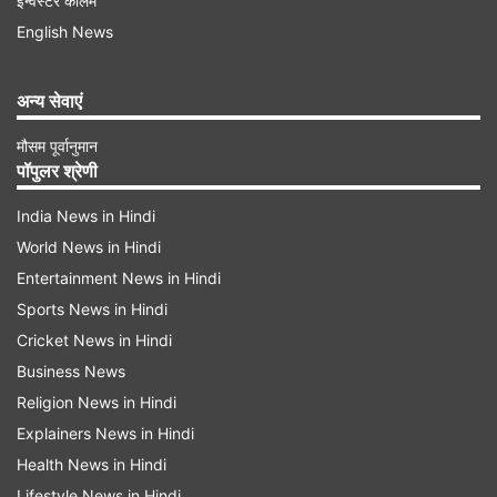
इन्वेस्टर कॉलम
तिमाही में GDP ग्रोथ 7.8% रही। यह आंकड़ा एक्सपर्ट्स के
English News
अनुमान से बेहतर है। वहीं तीसरी तिमाही की वृद्धि दर को
संशोधित कर 8% कर दिया गया है। महंगाई को समायोजित
अन्य सेवाएं
करने के बाद देश की GDP बढ़कर 323.12 लाख करोड़
मौसम पूर्वानुमान
रुपये हो गई, जो पिछले वित्त वर्ष में 299.89 लाख करोड़
पॉपुलर श्रेणी
रुपये थी। यह दिखाता है कि भारतीय अर्थव्यवस्था लगातार
India News in Hindi
विस्तार कर रही है।
World News in Hindi
Entertainment News in Hindi
Sports News in Hindi
Cricket News in Hindi
Business News
Advertisement
Religion News in Hindi
Explainers News in Hindi
Health News in Hindi
Lifestyle News in Hindi