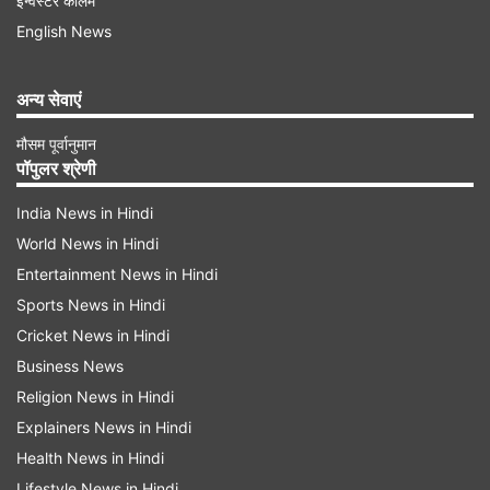
इन्वेस्टर कॉलम
English News
अन्य सेवाएं
मौसम पूर्वानुमान
निवेशकों की हुई मोटी कमाई
पॉपुलर श्रेणी
घरेलू शेयर बाजार में उछाल से निवेशकों की पूंजी में आज एक
India News in Hindi
सत्र में 6 लाख करोड़ रुपये की बढ़ोतरी हो गई। बीएसई-
World News in Hindi
लिस्टेड फर्मों का कुल मार्केट कैप बढ़कर लगभग 426 लाख
Entertainment News in Hindi
करोड़ रुपये हो गया। बीते पांच सत्रों की बात करें तो सेंसेक्स
Sports News in Hindi
में 5,561 अंकों की उछाल दर्ज की गई है। जबकि निफ्टी 50
Cricket News in Hindi
Business News
में 1,726 अंक की तेजी देखी गई है। इन पांच सत्रों में
Religion News in Hindi
निवेशकों की पूंजी में करीब 32 लाख करोड़ रुपये की बढ़ोतरी
Explainers News in Hindi
हुई।
Health News in Hindi
Lifestyle News in Hindi