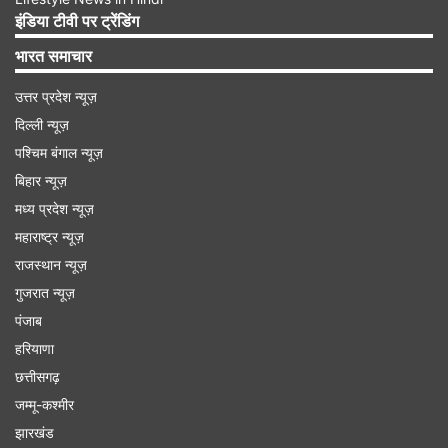
टॉप गेनर और टॉप लूजर स्टॉक्स
इंडिया टीवी पर ट्रेंडिंग
सेंसेक्स की कंपनियों में टेक महिंद्रा, इंडसइंड बैंक, पावर
भारत समाचार
ग्रिड, बजाज फिनसर्व, महिंद्रा एंड महिंद्रा, एचसीएल टेक,
उत्तर प्रदेश न्यूज़
स्टेट बैंक ऑफ इंडिया, कोटक महिंद्रा बैंक, इंफोसिस और
दिल्ली न्यूज़
रिलायंस इंडस्ट्रीज सबसे ज्यादा लाभ में रहीं। अडानी पोर्ट्स,
पश्चिम बंगाल न्यूज़
हिंदुस्तान यूनिलीवर, आईटीसी, एशियन पेंट्स और नेस्ले
बिहार न्यूज़
पिछड़ने वालों में शामिल रहे।
मध्य प्रदेश न्यूज़
महाराष्ट्र न्यूज़
Advertisement
राजस्थान न्यूज़
गुजरात न्यूज़
पंजाब
हरियाणा
छत्तीसगढ़
जम्मू-कश्मीर
झारखंड