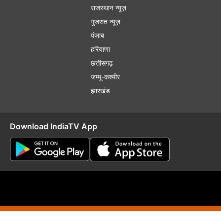
राजस्थान न्यूज़
गुजरात न्यूज़
पंजाब
हरियाणा
छत्तीसगढ़
जम्मू-कश्मीर
झारखंड
Download IndiaTV App
plaint Redressal
RSS
RIO
Distribution