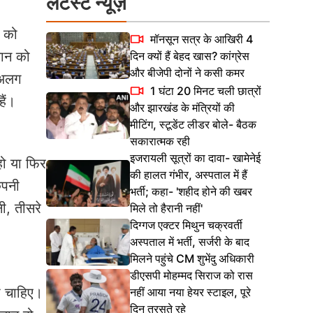
लेटेस्ट न्यूज़
ी को
मॉनसून सत्र के आखिरी 4
्लान को
दिन क्यों हैं बेहद खास? कांग्रेस
और बीजेपी दोनों ने कसी कमर
-अलग
1 घंटा 20 मिनट चली छात्रों
ैं।
और झारखंड के मंत्रियों की
मीटिंग, स्टूडेंट लीडर बोले- बैठक
सकारात्मक रही
इजरायली सूत्रों का दावा- खामेनेई
हो या फिर
की हालत गंभीर, अस्पताल में हैं
ंपनी
भर्ती; कहा- 'शहीद होने की खबर
ी, तीसरे
मिले तो हैरानी नहीं'
दिग्गज एक्टर मिथुन चक्रवर्ती
अस्पताल में भर्ती, सर्जरी के बाद
मिलने पहुंचे CM शुभेंदु अधिकारी
डीएसपी मोहम्मद सिराज को रास
ा चाहिए।
नहीं आया नया हेयर स्टाइल, पूरे
दिन तरसते रहे