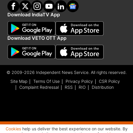
Download IndiaTV App
Download VETO OTT App
© 2009-2026 Independent News Service. All rights reserved.
Site Map
Terms Of Use
Privacy Policy
CSR Policy
Complaint Redressal
RSS
RIO
Distribution
Cookies
help us deliver the best experience on our website. By
Advertisement