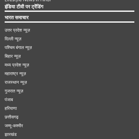
इंडिया टीवी पर ट्रेंडिंग
भारत समाचार
उत्तर प्रदेश न्यूज़
दिल्ली न्यूज़
पश्चिम बंगाल न्यूज़
बिहार न्यूज़
मध्य प्रदेश न्यूज़
महाराष्ट्र न्यूज़
परमाणु नीति कानून का संशोधित अनुच्छेद 3 कहता है: "यदि
राजस्थान न्यूज़
राज्य के परमाणु बलों पर कमांड-एंड-कंट्रोल प्रणाली दुश्मन
गुजरात न्यूज़
ताकतों के हमलों से खतरे में पड़ जाती है तो एक परमाणु हमला
पंजाब
स्वचालित रूप से और तुरंत शुरू किया जाएगा।"
हरियाणा
छत्तीसगढ़
ईरान एक वेक-अप कॉल था
जम्मू-कश्मीर
सियोल में कुकमिन विश्वविद्यालय में इतिहास और अंतर्राष्ट्रीय
झारखंड