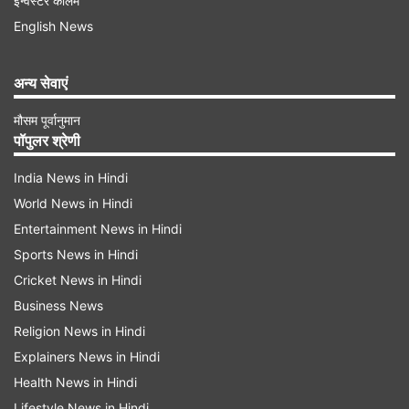
इन्वेस्टर कॉलम
सुप्रीम पीपल्स असेंबली के पहले सत्र के दौरान यह संशोधन
English News
किया। टेलीग्राफ की रिपोर्ट के अनुसार, इन बदलावों का
खुलासा दक्षिण कोरिया की नेशनल इंटेलिजेंस सर्विस (NIS)
अन्य सेवाएं
द्वारा वरिष्ठ सरकारी अधिकारियों को दी गई एक ब्रीफिंग के
मौसम पूर्वानुमान
दौरान किया गया।
पॉपुलर श्रेणी
NIS की ब्रीफिंग के अनुसार किम अभी भी उत्तर कोरिया के
India News in Hindi
World News in Hindi
परमाणु बलों की कमान संभाल रहे हैं, लेकिन संवैधानिक
Entertainment News in Hindi
संशोधन औपचारिक रूप से जवाबी कार्रवाई की प्रक्रियाओं
Sports News in Hindi
को परिभाषित करता है, अगर उनकी हत्या हो जाती है या वे
Cricket News in Hindi
नेतृत्व करने में असमर्थ हो जाते हैं।
Business News
Religion News in Hindi
Advertisement
Explainers News in Hindi
Health News in Hindi
Lifestyle News in Hindi