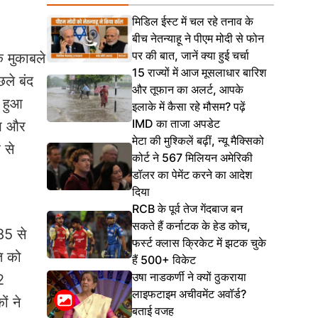
मिडिल ईस्ट में चल रहे तनाव के
बीच नेतन्याहू ने पीएम मोदी से फोन
पर की बात, जानें क्या हुई चर्चा
े मुकाबले
15 राज्यों में आज मूसलाधार बारिश
ले बंद
और तूफान का अलर्ट, आपके
द हुआ
इलाके में कैसा रहे मौसम? पढ़ें
IMD का ताजा अपडेट
ुख और
मेटा की मुश्किलें बढ़ीं, न्यू मैक्सिको
 से
कोर्ट ने 567 मिलियन अमेरिकी
डॉलर का पेमेंट करने का आदेश
दिया
RCB के पूर्व तेज गेंदबाज बन
सकते हैं कर्नाटक के हेड कोच,
 85 से
फर्स्ट क्लास क्रिकेट में झटक चुके
ि को
हैं 500+ विकेट
उषा नाडकर्णी ने क्यों ठुकराया
2
लाइफटाइम अचीवमेंट अवॉर्ड?
ं ने
बताई वजह