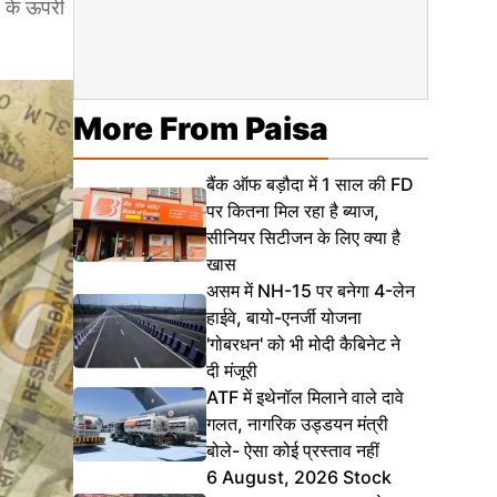
1 के ऊपरी
More From Paisa
बैंक ऑफ बड़ौदा में 1 साल की FD
पर कितना मिल रहा है ब्याज,
सीनियर सिटीजन के लिए क्या है
खास
असम में NH-15 पर बनेगा 4-लेन
हाईवे, बायो-एनर्जी योजना
'गोबरधन' को भी मोदी कैबिनेट ने
दी मंजूरी
ATF में इथेनॉल मिलाने वाले दावे
गलत, नागरिक उड्डयन मंत्री
बोले- ऐसा कोई प्रस्ताव नहीं
6 August, 2026 Stock