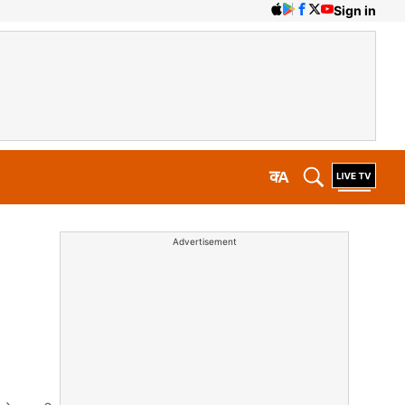
Sign in
क
A
Advertisement