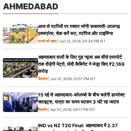
AHMEDABAD
आज से पटरियों पर रफ्तार भरेगी साबरमती-लालगढ़
एक्सप्रेस; चेक करें रूट, स्टॉपेज और टाइमिंग्स
फायदे की खबर
| Jun 22, 2026, 04:34 PM IST
अहमदाबाद वालों के लिए गुड न्यूज! अब सीधे एयरपोर्ट
तक दौड़ेगी मेट्रो, मोदी कैबिनेट ने मंजूर किए ₹2,169
करोड़
बिज़नेस
| Jun 10, 2026, 02:57 PM IST
15 मई से अहमदाबाद-कोलम्बो के बीच चलेगी डायरेक्ट
फ्लाइट्स, यात्रा का समय घटकर 3 घंटे रह जाएगा
बिज़नेस
| Apr 02, 2026, 06:17 PM IST
IND vs NZ T20 Final: अहमदाबाद में 2.37