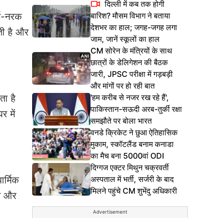
दिल्ली में कब तक होगी
बारिश? मौसम विभाग ने बताया
र्ग-नरक
देशभर का हाल; जगह-जगह लगा
ती है और
जाम, जानें स्कूलों का हाल
CM सोरेन के मंत्रियों के साथ
छात्रों के डेलिगेशन की बैठक
जारी, JPSC परीक्षा में गड़बड़ी
और मांगों पर हो रही बात
'हम करीब से नजर रख रहे हैं',
ता है
पाकिस्तान-सऊदी अरब-तुर्की रक्षा
 में
समझौते पर बोला भारत
वनडे क्रिकेट ने छुआ ऐतिहासिक
मुकाम, स्कॉटलैंड बनाम कनाडा
का मैच बना 5000वां ODI
दिग्गज एक्टर मिथुन चक्रवर्ती
अस्पताल में भर्ती, सर्जरी के बाद
र्मिक
मिलने पहुंचे CM शुभेंदु अधिकारी
ने और
Advertisement