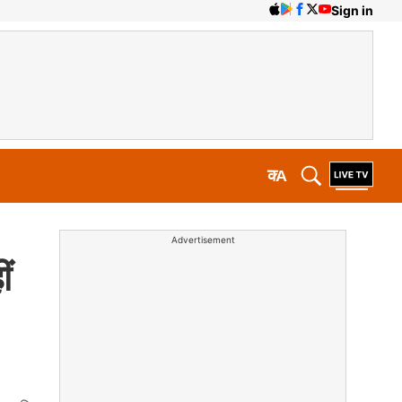
Sign in
क
A
Advertisement
ं