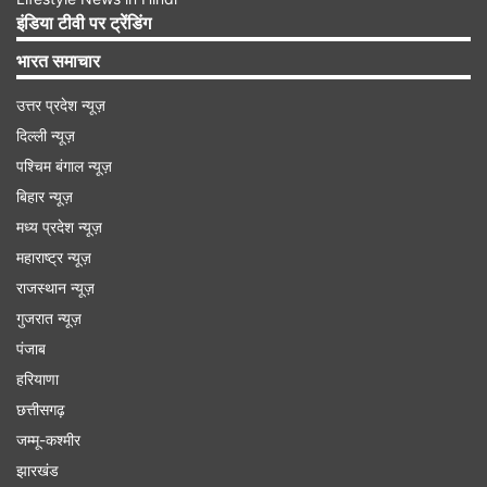
इंडिया टीवी पर ट्रेंडिंग
Advertisement
भारत समाचार
उत्तर प्रदेश न्यूज़
दिल्ली न्यूज़
पश्चिम बंगाल न्यूज़
बिहार न्यूज़
मध्य प्रदेश न्यूज़
महाराष्ट्र न्यूज़
राजस्थान न्यूज़
गुजरात न्यूज़
पंजाब
भविष्य बद्री
हरियाणा
छत्तीसगढ़
भविष्य बद्री मंदिर जोशीमठ से लगभग 25 किलोमीटर की दूरी
जम्मू-कश्मीर
पर है। वहीं बद्रीनाथ धाम से इसकी दूरी लगभग 55
झारखंड