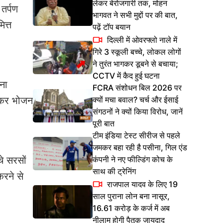
लेकर बेरोजगारी तक, मोहन
तर्पण
भागवत ने सभी मुद्दों पर की बात,
त्त
पढ़ें टॉप बयान
दिल्ली में ओवरफ्लो नाले में
गिरे 3 स्कूली बच्चे, लोकल लोगों
ने तुरंत भागकर डूबने से बचाया;
CCTV में कैद हुई घटना
ना
FCRA संशोधन बिल 2026 पर
क्यों मचा बवाल? चर्च और ईसाई
ाकर भोजन
संगठनों ने क्यों किया विरोध, जानें
पूरी बात
टीम इंडिया टेस्ट सीरीज से पहले
जमकर बहा रही है पसीना, गिल एंड
कंपनी ने नए फील्डिंग कोच के
चे सरसों
साथ की ट्रेनिंग
रने से
राजपाल यादव के लिए 19
साल पुराना लोन बना नासूर,
16.61 करोड़ के कर्ज में अब
नीलाम होगी पैतृक जायदाद