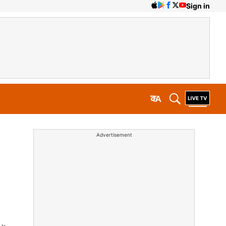
Sign in
क
A
Advertisement