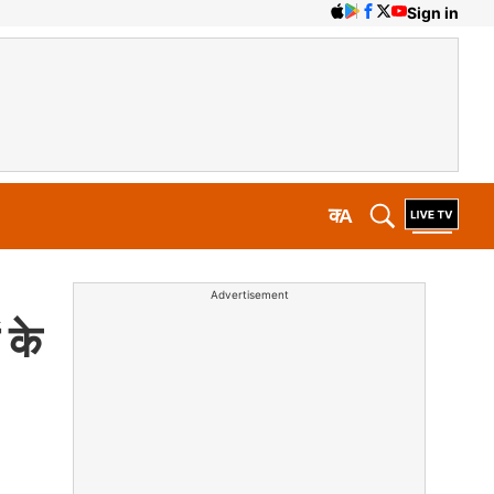
Sign in
क
A
Advertisement
 के