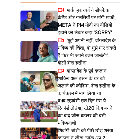
मार्क जुकरबर्ग ने डीपफेक
कंटेंट और गलतियों पर मांगी माफी,
META ने PM मोदी का वीडियो
हटाने को लेकर कहा 'SORRY'
'मुझे अपनी नहीं, बांग्लादेश के
भविष्य की चिंता, वो मुझे मार सकते
हैं फिर भी अपने वतन जाऊंगी',
बोलीं शेख हसीना
बांग्लादेश के पूर्व कप्तान
शाकिब अल हसन के घर को
जलाने की कोशिश, शेख हसीना के
कार्यक्रम में भाग लिया था
वैभव सूर्यवंशी एक दिन मेरा ये
रिकॉर्ड तोड़ेगा, टी20 किंग बनने
का बाद जॉस बटलर की बड़ी
भविष्यवाणी
शिवांगी जोशी को पीछे छोड़ श्रेया
कालरा ने जीता 'लॉक अप 2',