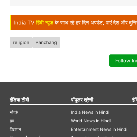
India TV
हिंदी न्यूज़
के साथ रहें हर दिन अपडेट, पाएं देश और दु
religion
Panchang
Follow I
इंडिया टीवी
पॉपुलर श्रेणी
इंड
संपर्क
India News in Hindi
हम
World News in Hindi
विज्ञापन
Entertainment News in Hindi