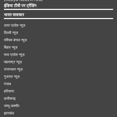
टेस्ट चैंपियनशिप का एक मैच जीतने पर 12 अंक​ दिए जाते हैं,
इंडिया टीवी पर ट्रेंडिंग
यानी पिछले सीजन इंग्लैंड ने करीब दो मैच जीतने के बराबर
भारत समाचार
अंक तो यूं ही अपनी लापरवाही में गवां दिए। अब जबकि नया
उत्तर प्रदेश न्यूज़
चक्र शुरू हो गया है तो फिर से वही कहानी सामने होती हुई
दिल्ली न्यूज़
नजर आ रही है।
पश्चिम बंगाल न्यूज़
बिहार न्यूज़
Advertisement
मध्य प्रदेश न्यूज़
महाराष्ट्र न्यूज़
राजस्थान न्यूज़
गुजरात न्यूज़
पंजाब
हरियाणा
छत्तीसगढ़
जम्मू-कश्मीर
झारखंड