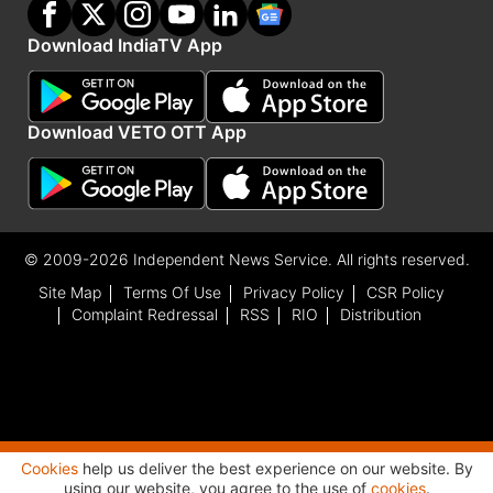
Download IndiaTV App
Download VETO OTT App
© 2009-2026 Independent News Service. All rights reserved.
Site Map
Terms Of Use
Privacy Policy
CSR Policy
Complaint Redressal
RSS
RIO
Distribution
Cookies
help us deliver the best experience on our website. By
Advertisement
using our website, you agree to the use of
cookies
.