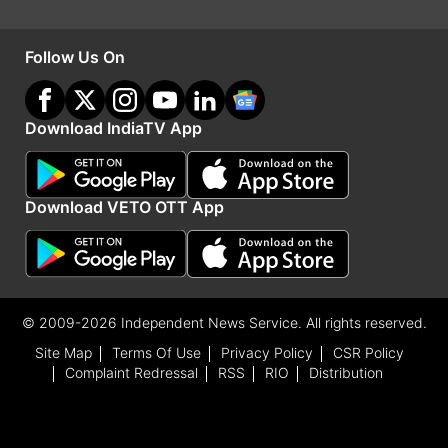
Follow Us On
Download IndiaTV App
Download VETO OTT App
रंगे हाथों पकड़ा
शिकायतकर्ता ने जैसे ही 30 हजार रुपये थानाध्यक्ष को दिए।
वैसे ही एंटी करप्शन की टीम भी थाने के अंदर पहुंच गई और
© 2009-2026 Independent News Service. All rights reserved.
थानाध्यक्ष को घूस की रकम के साथ रंगे हाथ पकड़ लिया।
Site Map
Terms Of Use
Privacy Policy
CSR Policy
इसके बाद एंटी करप्शन की टीम थानेदार को उनके ही थाने से
Complaint Redressal
RSS
RIO
Distribution
घसीटते हुए बाहर लाई। थानेदार के हाथ-पैर उठाकर उन्हें
अपनी गाड़ी में भरा और साथ ले गयी।