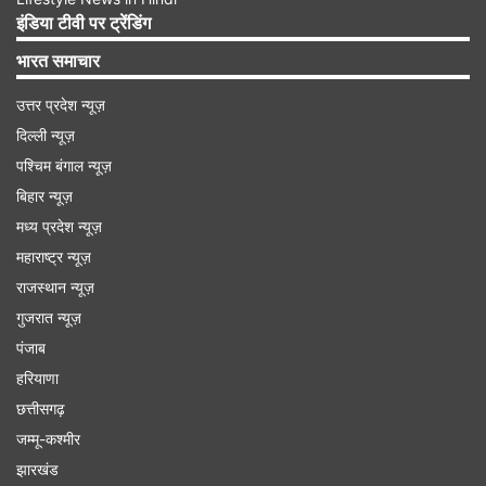
करते हुए एंटी करप्शन की टीम गुरुवार को दोपहर बाद चील्ह
इंडिया टीवी पर ट्रेंडिंग
थाने के पास मंडराने लगी।
भारत समाचार
Advertisement
उत्तर प्रदेश न्यूज़
दिल्ली न्यूज़
पश्चिम बंगाल न्यूज़
बिहार न्यूज़
मध्य प्रदेश न्यूज़
महाराष्ट्र न्यूज़
राजस्थान न्यूज़
गुजरात न्यूज़
पंजाब
हरियाणा
छत्तीसगढ़
जम्मू-कश्मीर
झारखंड