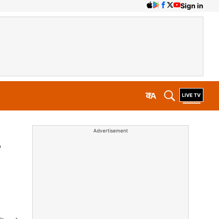
Sign in
क
A
Advertisement