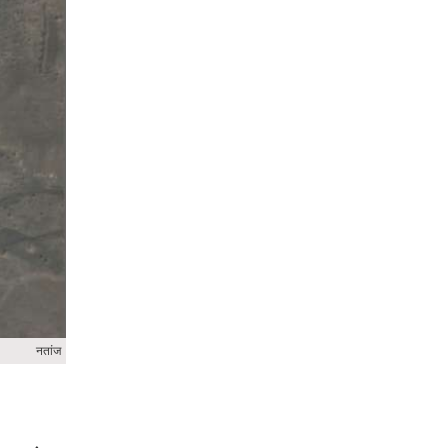
नतांज