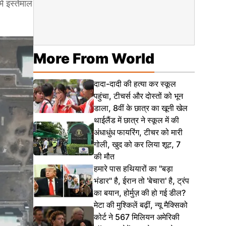
ं इस्तेमाल
More From World
दादा-दादी की हत्या कर स्कूल
पहुंचा, टीचर्स और दोस्तों को भून
डाला, 8वीं के छात्र का खूनी खेल
थाईलैंड में छात्र ने स्कूल में की
अंधाधुंध फायरिंग, टीचर को मारी
गोली, खुद को कर लिया शूट, 7
की मौत
हमारे पास हथियारों का "बड़ा
भंडार" है, ईरान तो 'बेचारा' है, ट्रंप
का बयान, होर्मुज़ की हो गई डील?
मेटा की मुश्किलें बढ़ीं, न्यू मैक्सिको
कोर्ट ने 567 मिलियन अमेरिकी