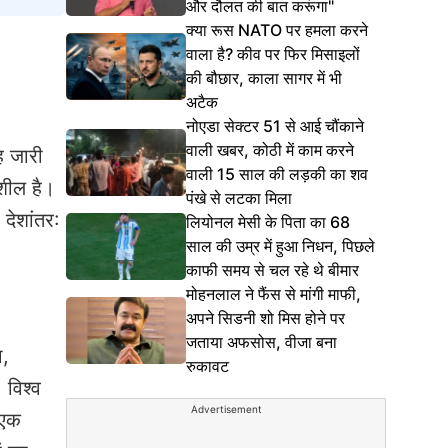
और दौलत की बात करूंगा"
क्या रूस NATO पर हमला करने
वाला है? कीव पर फिर मिसाइलों
की बौछार, काला सागर में भी
अटैक
नोएडा सेक्टर 51 से आई चौंकाने
वाली खबर, कोठी में काम करने
ह जारी
वाली 15 साल की लड़की का शव
शील है।
पंखे से लटका मिला
देशांतर:
लियोनल मेसी के पिता का 68
साल की उम्र में हुआ निधन, पिछले
काफी समय से चल रहे थे बीमार
मोहनलाल ने फैंस से मांगी माफी,
अपने सिडनी शो मिस होने पर
जताया अफसोस, वीजा बना
ा,
रुकावट
 विश्व
Advertisement
ी एक