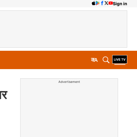
Sign in
क
A
Advertisement
घर