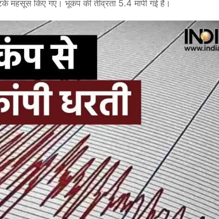
झटके महसूस किए गए। भूकंप की तीव्रता 5.4 मापी गई है।