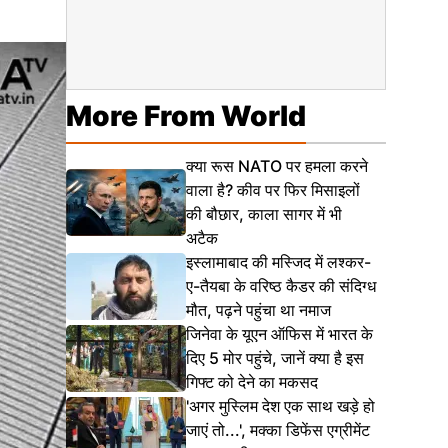
More From World
क्या रूस NATO पर हमला करने
वाला है? कीव पर फिर मिसाइलों
की बौछार, काला सागर में भी
अटैक
इस्लामाबाद की मस्जिद में लश्कर-
ए-तैयबा के वरिष्ठ कैडर की संदिग्ध
मौत, पढ़ने पहुंचा था नमाज
जिनेवा के यूएन ऑफिस में भारत के
दिए 5 मोर पहुंचे, जानें क्या है इस
गिफ्ट को देने का मकसद
'अगर मुस्लिम देश एक साथ खड़े हो
जाएं तो...', मक्का डिफेंस एग्रीमेंट