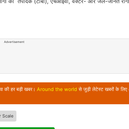
कि लोगों को तपेदिक (टीबी), एचआईवी, वेक्टर- और जल-जनित रोगो
Advertisement
निया की हर बड़ी खबर।
Around the world
से जुड़ी लेटेस्ट खबरों के लिए
r Scale