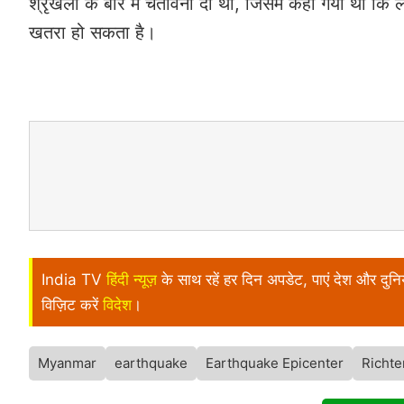
श्रृंखला के बारे में चेतावनी दी थी, जिसमें कहा गया था 
खतरा हो सकता है।
India TV
हिंदी न्यूज़
के साथ रहें हर दिन अपडेट, पाएं देश और दु
विज़िट करें
विदेश
।
Myanmar
earthquake
Earthquake Epicenter
Richte