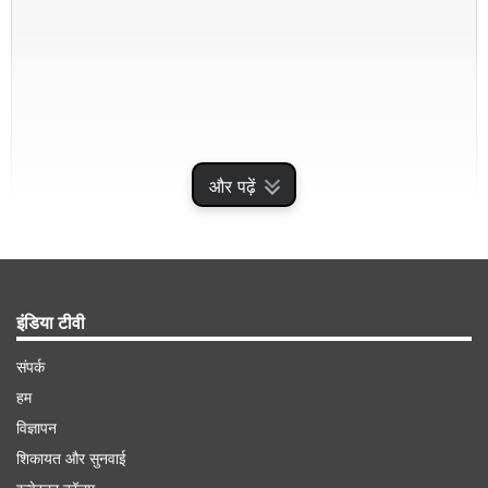
और पढ़ें
इंडिया टीवी
संपर्क
हम
विज्ञापन
शिकायत और सुनवाई