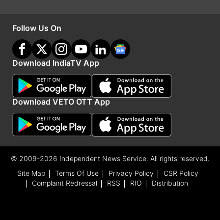
Follow Us On
IMAGE SOURCE : INDIA TV
Download IndiaTV App
आतंकी हमले के बाद वीरान पड़े पहलगाम के पर्यटन स्थल
Download VETO OTT App
एक अन्य होटल व्यवसायी ने कहा कि जब यह घटना हुई तो
हमारा होटल पर्यटकों से भरा हुआ था। वे पूरी रात रोते रहे।
हम भी उनके साथ थे और अगले दिन हमने उन्हें यहां से विदा
कर दिया। उन्होंने यह भी बताया कि हमारे होटल में 40 लोग
© 2009-2026 Independent News Service. All rights reserved.
काम करते थे, उन सभी की नौकरी चली गई है।
Site Map
Terms Of Use
Privacy Policy
CSR Policy
Complaint Redressal
RSS
RIO
Distribution