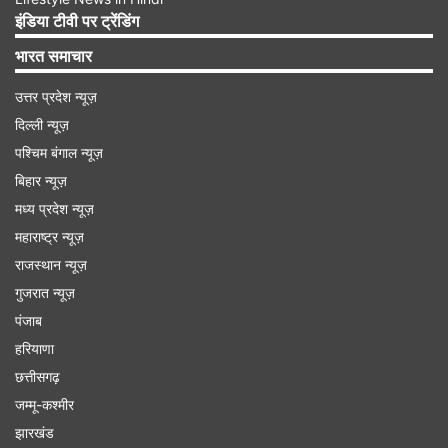
इंडिया टीवी पर ट्रेंडिंग
भारत समाचार
उत्तर प्रदेश न्यूज़
इंडिया टीवी से बात करते हुए यहां के होटल व्यवसायी, टट्टू
दिल्ली न्यूज़
मालिक और आम लोगों ने कहा कि हम तबाह हो गए हैं। सारी
पश्चिम बंगाल न्यूज़
बुकिंग कैंसिल हो गई हैं। इस हमले से सिर्फ हम ही नहीं बल्कि
बिहार न्यूज़
हमारा पूरा परिवार सदमे में है। जो कुछ भी हुआ वह इंसानियत
मध्य प्रदेश न्यूज़
के खिलाफ है। धर्म के खिलाफ है। इस घटना से पर्यटन खत्म
महाराष्ट्र न्यूज़
हो गया है।
राजस्थान न्यूज़
गुजरात न्यूज़
पंजाब
हरियाणा
छत्तीसगढ़
जम्मू-कश्मीर
झारखंड