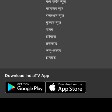
मध्य प्रदेश न्यूज़
महाराष्ट्र न्यूज़
राजस्थान न्यूज़
गुजरात न्यूज़
पंजाब
हरियाणा
छत्तीसगढ़
जम्मू-कश्मीर
झारखंड
Download IndiaTV App