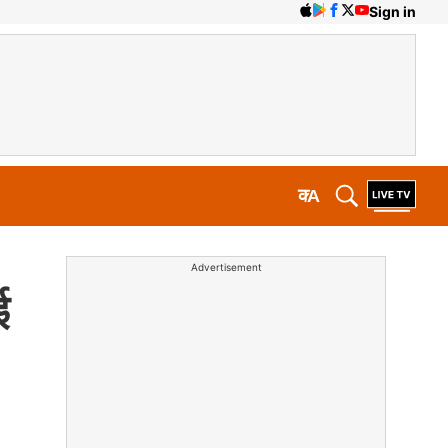
Sign in
क
A
Advertisement
ई