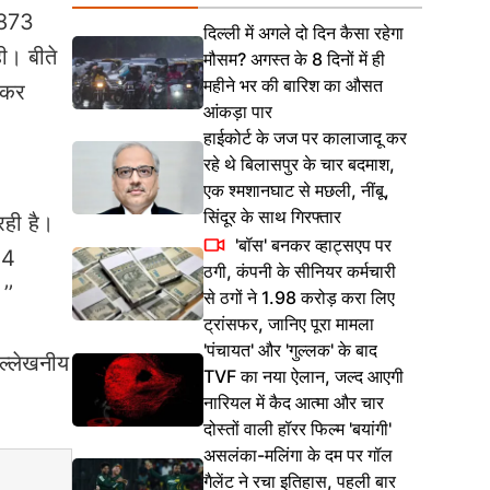
,873
दिल्ली में अगले दो दिन कैसा रहेगा
ी। बीते
मौसम? अगस्त के 8 दिनों में ही
महीने भर की बारिश का औसत
घटकर
आंकड़ा पार
हाईकोर्ट के जज पर कालाजादू कर
रहे थे बिलासपुर के चार बदमाश,
एक श्मशानघाट से मछली, नींबू,
सिंदूर के साथ गिरफ्तार
रही है।
'बॉस' बनकर व्हाट्सएप पर
.4
ठगी, कंपनी के सीनियर कर्मचारी
’’
से ठगों ने 1.98 करोड़ करा लिए
ट्रांसफर, जानिए पूरा मामला
'पंचायत' और 'गुल्लक' के बाद
उल्लेखनीय
TVF का नया ऐलान, जल्द आएगी
नारियल में कैद आत्मा और चार
दोस्तों वाली हॉरर फिल्म 'बयांगी'
असलंका-मलिंगा के दम पर गॉल
गैलेंट ने रचा इतिहास, पहली बार