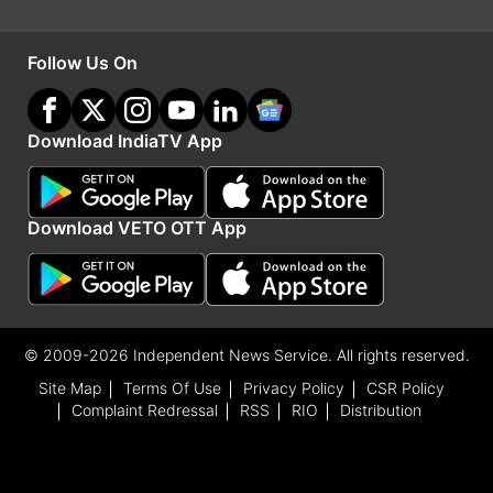
Follow Us On
डीपफेक वीडियो स्कैम कैसे काम करता है?
स्कैमर अब डीपफेक तकनीक का इस्तेमाल कर रहे हैं, जिससे
वे मशहूर लोगों या वरिष्ठ अधिकारियों की नकली वीडियो बना
Download IndiaTV App
रहे हैं। ये वीडियो इतने असली लगते हैं कि लोग आसानी से
भरोसा कर लेते हैं। वीडियो में फर्जी स्कीम्स को प्रमोट किया
Download VETO OTT App
जाता है ताकि लोग धोखे में आकर पैसे निवेश कर दें।
Advertisement
© 2009-2026 Independent News Service. All rights reserved.
Site Map
Terms Of Use
Privacy Policy
CSR Policy
Complaint Redressal
RSS
RIO
Distribution