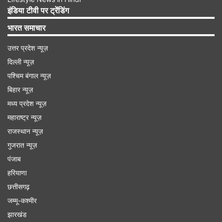
प्लेटफॉर्म के जरिए लाभकारी निवेश योजनाओं को SBI, भारत
इंडिया टीवी पर ट्रेंडिंग
सरकार और कुछ बहुराष्ट्रीय कंपनियों के साथ मिलकर लॉन्च
भारत समाचार
करने का झूठा दावा किया जा रहा है। बैंक ने स्पष्ट किया है
उत्तर प्रदेश न्यूज़
कि ऐसी किसी योजना का कोई अस्तित्व नहीं है और लोगों को
दिल्ली न्यूज़
सावधान रहने की सलाह दी गई है।
पश्चिम बंगाल न्यूज़
बिहार न्यूज़
Advertisement
मध्य प्रदेश न्यूज़
महाराष्ट्र न्यूज़
राजस्थान न्यूज़
गुजरात न्यूज़
पंजाब
हरियाणा
छत्तीसगढ़
जम्मू-कश्मीर
झारखंड