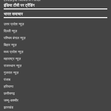
इंडिया टीवी पर ट्रेंडिंग
भारत समाचार
उत्तर प्रदेश न्यूज़
दिल्ली न्यूज़
पश्चिम बंगाल न्यूज़
बिहार न्यूज़
मध्य प्रदेश न्यूज़
महाराष्ट्र न्यूज़
राजस्थान न्यूज़
गुजरात न्यूज़
शेयर बाजार में दिखी सुस्ती
पंजाब
हरियाणा
सोने-चांदी से इतर इस साल अब तक भारतीय शेयर बाजार में
छत्तीसगढ़
सुस्ती ही दिखी है। बॉम्बे स्टॉक एक्सचेंज का सूचकांक सेंसेक्स
जम्मू-कश्मीर
शनिवार को 74,005 पर बंद हुआ है। वहीं, निफ्टी 22,502
झारखंड