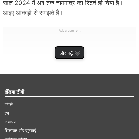
साल 2024 में अब तक नाममात्र का रिटर्न ही दिया है।
आइए आंकड़ों से समझते हैं।
Advertisement
और पढ़ें
इंडिया टीवी
संपर्क
हम
सोने ने इस साल दिया 17.06% रिटर्न
विज्ञापन
शिकायत और सुनवाई
एमसीएक्स एक्सचेंज पर सोने का घरेलू वायदा भाव शुक्रवार