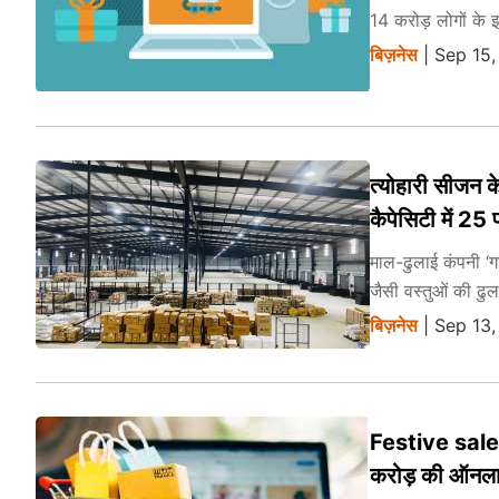
14 करोड़ लोगों के
बिज़नेस
| Sep 15,
त्योहारी सीजन 
कैपेसिटी में 25 
माल-ढुलाई कंपनी ‘गत
जैसी वस्तुओं की ढुल
बिज़नेस
| Sep 13,
Festive sale:
करोड़ की ऑनलाइ