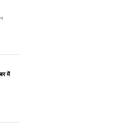
ान
र में