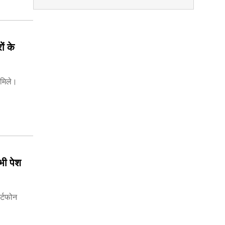
ं के
 मिले।
भी पेश
र्टफोन