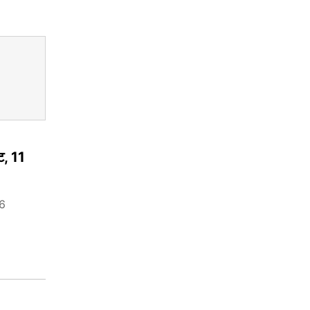
ट, 11
16