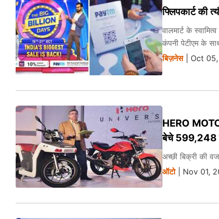
फ्लिपकार्ट की त्
वालमार्ट के स्वामित
कंपनी पेटीएम के स
बिज़नेस
| Oct 05,
HERO MOTOCORP 
बेचे 599,248
अच्छी बिक्री की व
ऑटो
| Nov 01, 2