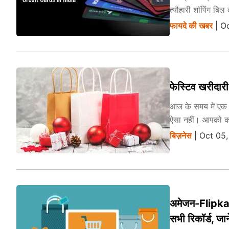
त्यौहारी शॉपिंग बि
फायदे की खबर
| Oc
फेस्टिव खरीदारी
आज के समय में एक म
ऐसा नहीं। आपको क
बिज़नेस
| Oct 05,
अमेजन-Flipkart स
सभी रिकॉर्ड, जाने