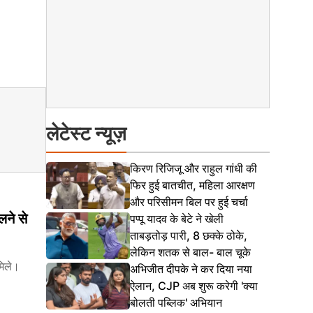
लेटेस्ट न्यूज़
किरण रिजिजू और राहुल गांधी की
फिर हुई बातचीत, महिला आरक्षण
और परिसीमन बिल पर हुई चर्चा
ने से
पप्पू यादव के बेटे ने खेली
ताबड़तोड़ पारी, 8 छक्के ठोके,
लेकिन शतक से बाल- बाल चूके
मिले।
अभिजीत दीपके ने कर दिया नया
ऐलान, CJP अब शुरू करेगी 'क्या
बोलती पब्लिक' अभियान