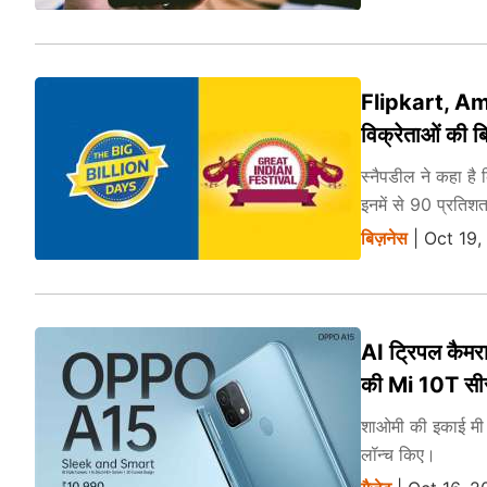
Flipkart, Amaz
विक्रेताओं की बि
स्नैपडील ने कहा है
इनमें से 90 प्रतिश
बिज़नेस
| Oct 19,
AI ट्रिपल कैमर
की Mi 10T सी
शाओमी की इकाई मी न
लॉन्च किए।