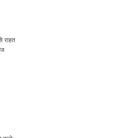
से राहत
आज