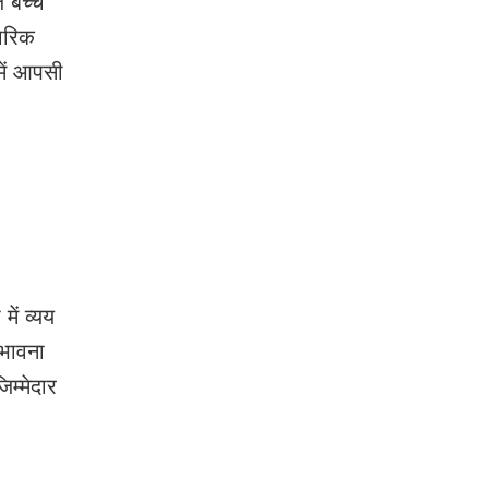
 बच्चे
ारिक
में आपसी
ं व्यय
ंभावना
म्मेदार