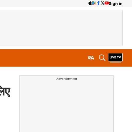
Sign in
क
A
Advertisement
िए