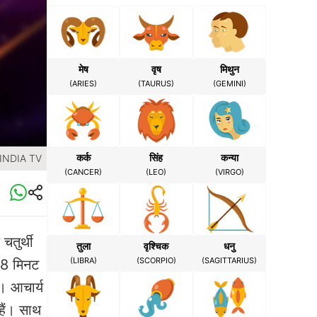
मेष
वृष
मिथुन
(ARIES)
(TAURUS)
(GEMINI)
कर्क
सिंह
कन्या
 INDIA TV
(CANCER)
(LEO)
(VIRGO)
तुर्थी
तुला
वृश्चिक
धनु
(LIBRA)
(SCORPIO)
(SAGITTARIUS)
28 मिनट
। आचार्य
हैं। साथ