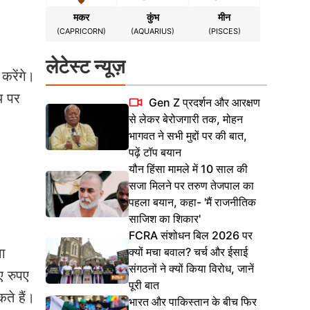
मकर
कुंभ
मीन
(CAPRICORN)
(AQUARIUS)
(PISCES)
लेटेस्ट न्यूज़
करेंगे।
य पर
Gen Z प्रदर्शन और आरक्षण
से लेकर बेरोजगारी तक, मोहन
भागवत ने सभी मुद्दों पर की बात,
पढ़ें टॉप बयान
यौन हिंसा मामले में 10 साल की
सजा मिलने पर तरुण तेजपाल का
पहला बयान, कहा- 'मैं राजनीतिक
साजिश का शिकार'
FCRA संशोधन बिल 2026 पर
क्यों मचा बवाल? चर्च और ईसाई
ा
संगठनों ने क्यों किया विरोध, जानें
ए रुपए
पूरी बात
ते हैं।
भारत और पाकिस्तान के बीच फिर