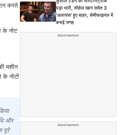
कुशाल टंडन का मास्टरस्ट्रोक
दान करते
पड़ा भारी, सोहेल खान समेत 3
'अलायंस' हुए बाहर, सेमीफाइनल में
बनाई जगह
ौ के नोट
Advertisement
 की मशीन
के नोटों
 किया
िधि और
Advertisement
 पूरे