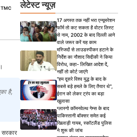
लेटेस्ट न्यूज़
बागी TMC
TMC के सांसदों में भी फूट, 20 सांसदों ने 
लिखा लेटर; NDA को देंगे समर्थन
17 अगस्त तक नहीं भरा एन्यूमरेशन
फॉर्म तो कट सकता है वोटर लिस्ट
से नाम, 2002 के बाद दिल्ली आने
वाले जरूर करें यह काम
मस्जिदों से लाउडस्पीकर हटाने के
निर्देश का नौशाद सिद्दीकी ने किया
विरोध, कहा- लिखित आदेश दें,
ै।
नहीं तो कोर्ट जाएंगे
"हम दूसरे विश्व युद्ध के बाद के
सबसे बड़े हमले के लिए तैयार थे",
का है,
ईरान को लेकर ट्रंप का बड़ा
खुलासा
ग्लास्गो कॉमनवेल्थ गेम्स के बाद
पाकिस्तानी बॉक्सर समेत कई
खिलाड़ी गायब, स्कॉटलैंड पुलिस
ने शुरू की जांच
्र सरकार