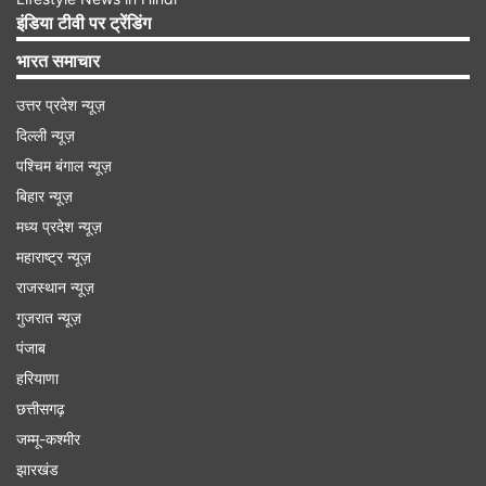
Advertisement
इंडिया टीवी पर ट्रेंडिंग
भारत समाचार
उत्तर प्रदेश न्यूज़
दिल्ली न्यूज़
पश्चिम बंगाल न्यूज़
बिहार न्यूज़
मध्य प्रदेश न्यूज़
महाराष्ट्र न्यूज़
राजस्थान न्यूज़
गुजरात न्यूज़
सिंगापुर गए थे लालू प्रसाद यादव
पंजाब
हरियाणा
छत्तीसगढ़
गौरतलब है कि लालू प्रसाद यादव सिंगापुर में गए थे। यहां वह
जम्मू-कश्मीर
अपनी बेटी रोहिणी आचार्य के पास ही रुके। वह अपने इलाज
झारखंड