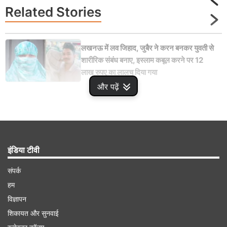
Related
Stories
लखनऊ में लव जिहाद, जुबैर ने करन बनकर युवती से
शारीरिक संबंध बनाए, इस्लाम कबूल करने पर 12
लाख रुपए का लालच दिया गया
और पढ़ें
Advertisement
इंडिया टीवी
संपर्क
हम
विज्ञापन
शिकायत और सुनवाई