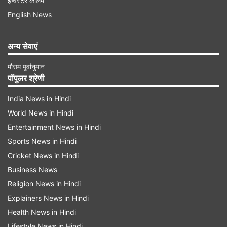
इन्वेस्टर कॉलम
English News
अन्य सेवाएं
रोहिणी ने कहा, "अगर जिंदगी एक किताब है, तो उसके सबसे
मौसम पूर्वानुमान
सुंदर अध्याय (चैप्टर) आप हैं। पापा, आज आप जा रहे हैं,
पॉपुलर श्रेणी
लेकिन आपका प्यार और आशीर्वाद मेरे साथ ही रहेगा। जल्दी
India News in Hindi
वापस आईएगा पापा, हमारे घर की रौनक आप हैं। आपकी
World News in Hindi
मौजूदगी, आपकी मुस्कान और मुझ पर आपका विश्वास मुझे
Entertainment News in Hindi
आगे बढ़ने का हौसला देते हैं। अपना ख्याल रखिएगा
Sports News in Hindi
पापा...बाय पापा..हैप्पी जर्नी पापा।"
Cricket News in Hindi
Business News
Religion News in Hindi
Explainers News in Hindi
Health News in Hindi
Lifestyle News in Hindi